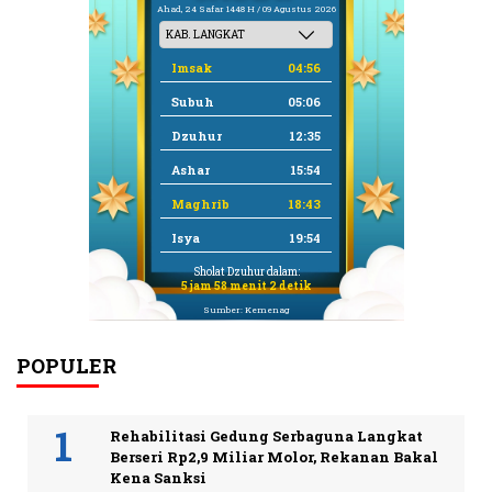
Ahad, 24 Safar 1448 H / 09 Agustus 2026
Imsak
04:56
Subuh
05:06
Dzuhur
12:35
Ashar
15:54
Maghrib
18:43
Isya
19:54
Sholat Dzuhur dalam:
5 jam 58 menit 2 detik
Sumber: Kemenag
POPULER
Rehabilitasi Gedung Serbaguna Langkat
Berseri Rp2,9 Miliar Molor, Rekanan Bakal
Kena Sanksi