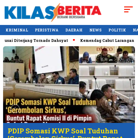
KRIMINAL
PERISTIWA
DAERAH
NEWS
POLITIK
N
usai Diterjang Tornado Dahsyat
Kemendag Cabut Larangan Pen
Jalin 
Somasi KWP Soal Tuduhan