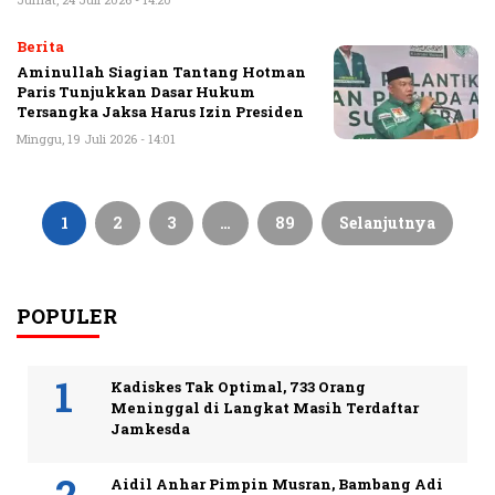
Berita
Aminullah Siagian Tantang Hotman
Paris Tunjukkan Dasar Hukum
Tersangka Jaksa Harus Izin Presiden
Minggu, 19 Juli 2026 - 14:01
Paginasi
pos
1
2
3
…
89
Selanjutnya
POPULER
Kadiskes Tak Optimal, 733 Orang
Meninggal di Langkat Masih Terdaftar
Jamkesda
Aidil Anhar Pimpin Musran, Bambang Adi