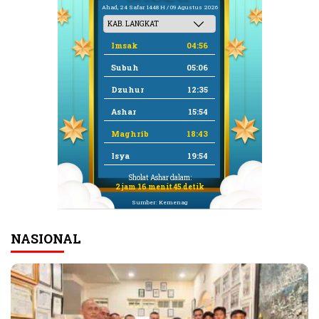
Ahad, 24 Safar 1448 H / 09 Agustus 2026
Imsak
04:56
Subuh
05:06
Dzuhur
12:35
Ashar
15:54
Maghrib
18:43
Isya
19:54
Sholat Ashar dalam:
2 jam 16 menit 45 detik
Sumber: Kemenag
NASIONAL