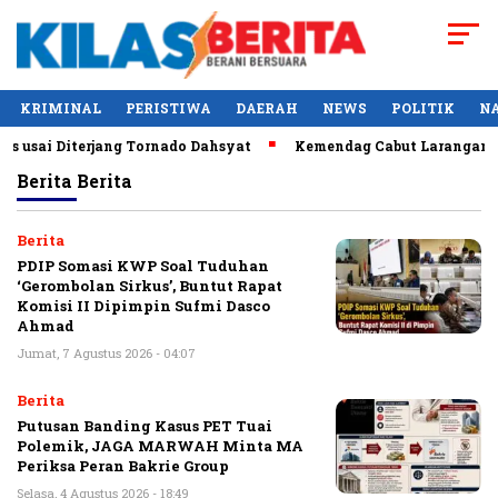
KRIMINAL
PERISTIWA
DAERAH
NEWS
POLITIK
N
usai Diterjang Tornado Dahsyat
Kemendag Cabut Larangan Pen
Berita
Berita
Berita
PDIP Somasi KWP Soal Tuduhan
‘Gerombolan Sirkus’, Buntut Rapat
Komisi II Dipimpin Sufmi Dasco
Ahmad
Jumat, 7 Agustus 2026 - 04:07
Berita
Putusan Banding Kasus PET Tuai
Polemik, JAGA MARWAH Minta MA
Periksa Peran Bakrie Group
Selasa, 4 Agustus 2026 - 18:49