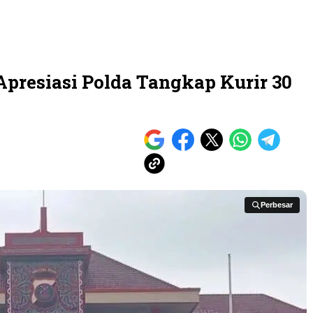
presiasi Polda Tangkap Kurir 30
Perbesar
Perbesar