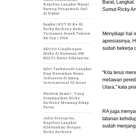
Barat, Langkat
Kapolres Langkat Ngopi
Bareng Pengemudi Ojol
Sumut Ricky An
di Stabat
Sambut HUT RI Ke-81,
Ricky Anthony Buka
Turnamen Sepak Takraw
Menyikapi hal i
RA Cup I 2026
apresiasinya. H
sudah bekerja 
Aktivis Lingkungan:
Mafia di Kawasan SM
KGLTL Harus Diberantas
Atlet Taekwondo Langkat
“Kita terus men
Siap Harumkan Nama
Indonesia di Ajang
melawan pereda
Internasional G2 Asian
Utara,” kata pr
NasDem Sumut : Yang
Disampaikan Ricky
Anthony Memang Sikap
Partai
RA juga menyam
Jalin Sinergitas,
tatanan kehidu
Kapolres Langkat
sudah menjangk
Silatruahmi dengan
Ricky Anthony