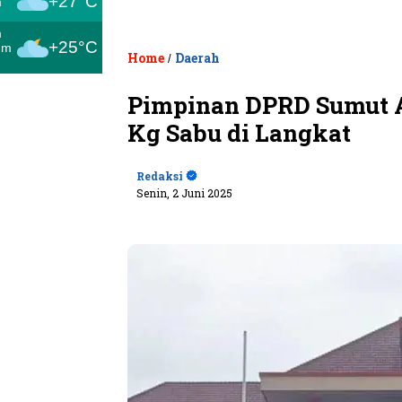
+27°C
m
m
+25°C
um
Home
Daerah
/
Pimpinan DPRD Sumut A
Kg Sabu di Langkat
Redaksi
Senin, 2 Juni 2025