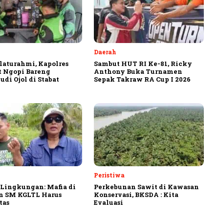
Daerah
ilaturahmi, Kapolres
Sambut HUT RI Ke-81, Ricky
 Ngopi Bareng
Anthony Buka Turnamen
di Ojol di Stabat
Sepak Takraw RA Cup I 2026
Peristiwa
 Lingkungan: Mafia di
Perkebunan Sawit di Kawasan
n SM KGLTL Harus
Konservasi, BKSDA : Kita
tas
Evaluasi