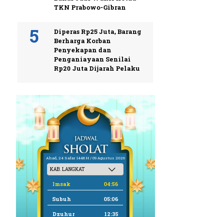
TKN Prabowo-Gibran
Diperas Rp25 Juta, Barang
Berharga Korban
Penyekapan dan
Penganiayaan Senilai
Rp20 Juta Dijarah Pelaku
Ahad, 24 Safar 1448 H / 09 Agustus 2026
Imsak
04:56
Subuh
05:06
Dzuhur
12:35