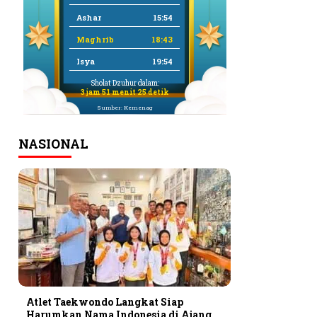
Ashar
15:54
Maghrib
18:43
Isya
19:54
Sholat Dzuhur dalam:
3 jam 51 menit 24 detik
Sumber: Kemenag
NASIONAL
Atlet Taekwondo Langkat Siap
Harumkan Nama Indonesia di Ajang