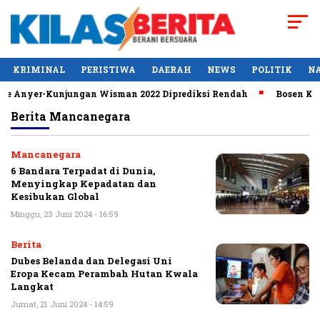
KRIMINAL
PERISTIWA
DAERAH
NEWS
POLITIK
N
 ke Anyer-Kunjungan Wisman 2022 Diprediksi Rendah
Bosen Kerj
Berita
Mancanegara
Mancanegara
6 Bandara Terpadat di Dunia,
Menyingkap Kepadatan dan
Kesibukan Global
Minggu, 23 Juni 2024 - 16:59
Berita
Dubes Belanda dan Delegasi Uni
Eropa Kecam Perambah Hutan Kwala
Langkat
Jumat, 21 Juni 2024 - 14:59