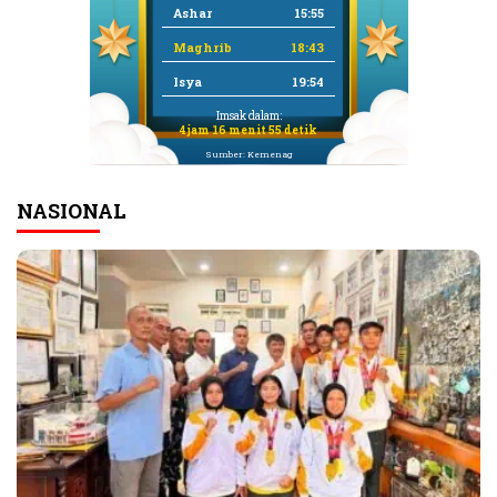
Ashar
15:55
Maghrib
18:43
Isya
19:54
Imsak dalam:
4 jam 16 menit 55 detik
Sumber: Kemenag
NASIONAL