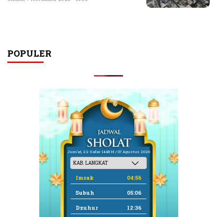
POPULER
Jum'at, 22 Safar 1448 H / 07 Agustus 2026
Imsak
04:56
Subuh
05:06
Dzuhur
12:36