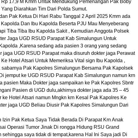
Rp 17,9 M Kmrn Untuk Mendukung Pemenangan Pak Boby
Yang Diarahkan Tim Dari Polda Sumut.
dan Pak Ketua Di Hari Rabu Tanggal 2 April 2025 Kmrn ada
 Kapolda Dan Ibu Kapolda Beserta PJU Mau Menyeberang
api Tiba Tiba Ibu Kapolda Sakit , Kemudian Anggota Polsek
ter Jaga UGD RSUD Parapat Kab Simalungun Untuk
Kapolda ,Karena sedang ada pasien 3 orang yang sedang
er jaga UGD RSUD Parapat maka disuruh dokter jaga Perawat
Ke Hotel Atsari Untuk Memeriksa Vital sign Ibu Kapolda ,
k sabarnya Pak Kapolres Simalungun Bersama Pak Kapolsek
 Di jemput ke UGD RSUD Parapat Kab Simalungun namun krn
 pasien Maka Dokter jaga sampaikan ke Pak Kapolres Sbntr
ngani Pasien di UGD dulu,akhirnya dokter jaga ada 35 – 45
ir ke Hotel Atsari namun Mngkn krn Kesal Pak Kapolres Ke
kter jaga UGD Beliau Diusir Pak Kapolres Simalungun Dari
zin Pak Ketua Saya Tidak Berada Di Parapat Krn Anak
sai Operasi Tumor Jinak Di rongga Hidung RSU Grand
sehingga saya tidak di tempat,karena Hal Ini Saya jadi Di