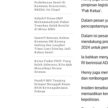
Perkebunan Sawit di
pimpinan legis
Kawasan Konservasi,
BKSDA: Itu Ilegal
‘Pak Ketua’.
Heboh!!! Siswa SMP
Dalam pesan ya
Muhammadiyah Stabat
Temukan Salak Berulat
pencopotannya 
di Menu MBG
Dalam isi pesa
Gawat!!! Ratusan Hektar
Kawasan SM Karang
mendukung proy
Gading dan Langkat
2024 untuk pe
Timur Laut Disulap Jadi
Kebun Sawit
Ia bahkan meny
Ketua Fraksi PDIP: Yang
RI berinisial A
Salah Gubernur, Kita Ajak
Menyikapi Secara
Dewasa
Henry juga men
dan rombongan 
Parah!!! RSU Tanjung
Selamat Nunggak Bayar
BPJS Ketenagakerjaan
Insiden tersebu
Pekerja
memastikan kes
kepolisian.