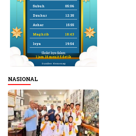
Subuh
05:06
Dzuhur
12:35
Ashar
15:55
Maghrib
18:43
Isya
19:54
Sholat Isya dalam:
1 jam 10 menit 4 detik
Sumber: Kemenag
NASIONAL