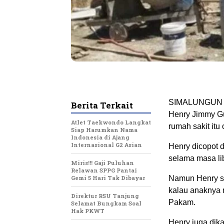
SIMALUNGUN – 
Berita Terkait
Henry Jimmy Gu
Atlet Taekwondo Langkat
rumah sakit it
Siap Harumkan Nama
Indonesia di Ajang
Internasional G2 Asian
Henry dicopot d
selama masa lib
Miris!!! Gaji Puluhan
Relawan SPPG Pantai
Gemi 5 Hari Tak Dibayar
Namun Henry se
kalau anaknya 
Direktur RSU Tanjung
Pakam.
Selamat Bungkam Soal
Hak PKWT
Henry juga dik