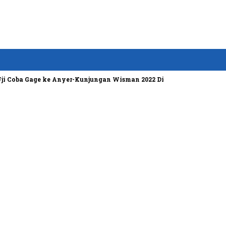
 Gage ke Anyer-Kunjungan Wisman 2022 Diprediksi Rendah
Bosen 