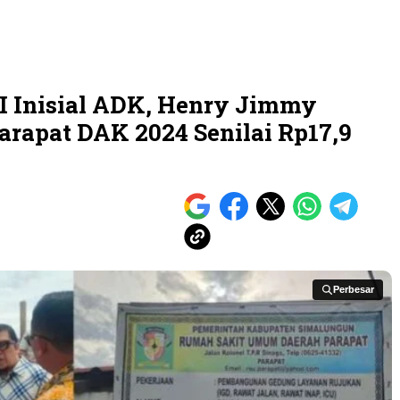
I Inisial ADK, Henry Jimmy
rapat DAK 2024 Senilai Rp17,9
Perbesar
Perbesar