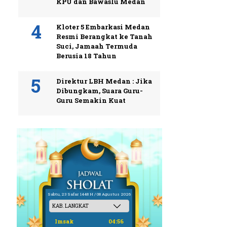
KPU dan Bawaslu Medan
Kloter 5 Embarkasi Medan
Resmi Berangkat ke Tanah
Suci, Jamaah Termuda
Berusia 18 Tahun
Direktur LBH Medan : Jika
Dibungkam, Suara Guru-
Guru Semakin Kuat
Sabtu, 23 Safar 1448 H / 08 Agustus 2026
Imsak
04:56