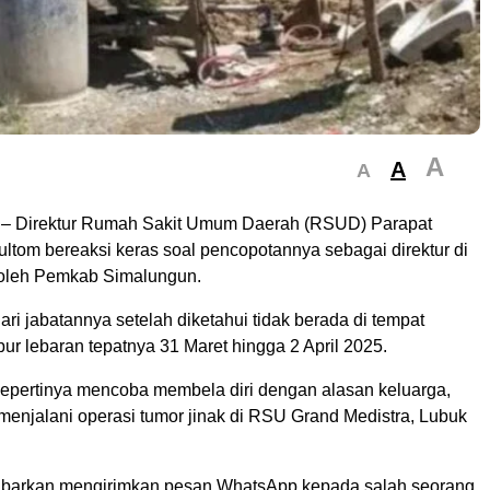
A
A
A
Direktur Rumah Sakit Umum Daerah (RSUD) Parapat
ltom bereaksi keras soal pencopotannya sebagai direktur di
u oleh Pemkab Simalungun.
ari jabatannya setelah diketahui tidak berada di tempat
ur lebaran tepatnya 31 Maret hingga 2 April 2025.
pertinya mencoba membela diri dengan alasan keluarga,
menjalani operasi tumor jinak di RSU Grand Medistra, Lubuk
abarkan mengirimkan pesan WhatsApp kepada salah seorang