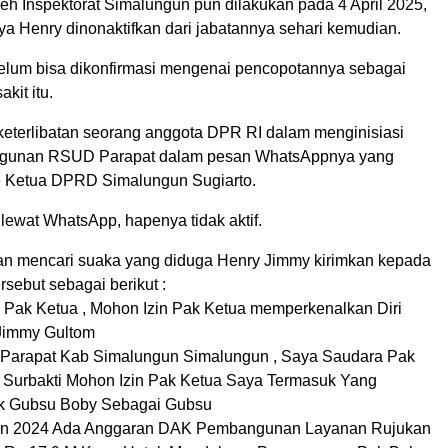
eh Inspektorat Simalungun pun dilakukan pada 4 April 2025,
ya Henry dinonaktifkan dari jabatannya sehari kemudian.
belum bisa dikonfirmasi mengenai pencopotannya sebagai
akit itu.
keterlibatan seorang anggota DPR RI dalam menginisiasi
gunan RSUD Parapat dalam pesan WhatsAppnya yang
e Ketua DPRD Simalungun Sugiarto.
lewat WhatsApp, hapenya tidak aktif.
an mencari suaka yang diduga Henry Jimmy kirimkan kepada
rsebut sebagai berikut :
Pak Ketua , Mohon Izin Pak Ketua memperkenalkan Diri
Jimmy Gultom
 Parapat Kab Simalungun Simalungun , Saya Saudara Pak
Surbakti Mohon Izin Pak Ketua Saya Termasuk Yang
 Gubsu Boby Sebagai Gubsu
un 2024 Ada Anggaran DAK Pembangunan Layanan Rujukan