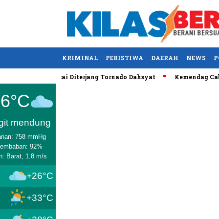
KRIMINAL
PERISTIWA
DAERAH
NEWS
P
 Tewas usai Diterjang Tornado Dahsyat
Kemendag Cabut Laran
Medan
26°C
git mendung
anan: 758 mmHg
lembaban: 92%
n: Barat, 1.8 m/s
+26°C
+33°C