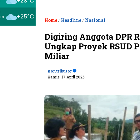
+28°C
m
m
+25°C
um
Home
Headline
Nasional
/
/
Digiring Anggota DPR R
Ungkap Proyek RSUD Pa
Miliar
Kontributor
Kamis, 17 April 2025