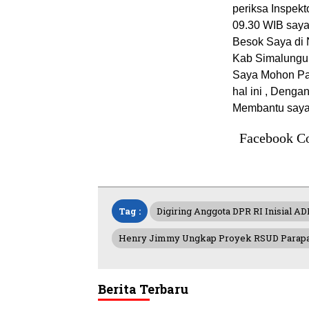
periksa Inspek
09.30 WIB saya
Besok Saya di 
Kab Simalungun
Saya Mohon Pak
hal ini , Deng
Membantu saya
Facebook C
Tag :
Digiring Anggota DPR RI Inisial A
Henry Jimmy Ungkap Proyek RSUD Parapat
Berita Terbaru