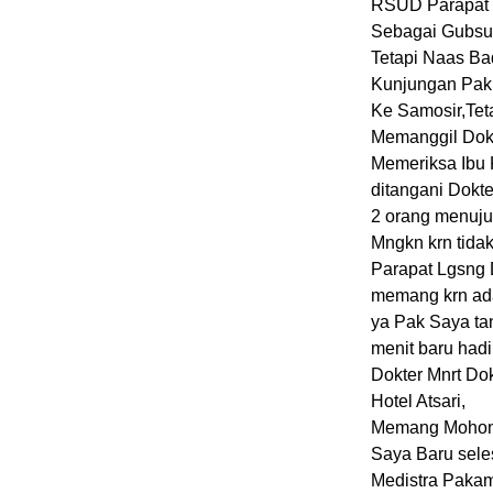
RSUD Parapat 
Sebagai Gubsu 
Tetapi Naas Ba
Kunjungan Pak
Ke Samosir,Tet
Memanggil Dok
Memeriksa Ibu 
ditangani Dokt
2 orang menuju 
Mngkn krn tida
Parapat Lgsng
memang krn ada
ya Pak Saya ta
menit baru had
Dokter Mnrt Do
Hotel Atsari,
Memang Mohon I
Saya Baru sele
Medistra Pakam 