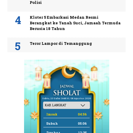
Polisi
Kloter 5 Embarkasi Medan Resmi
Berangkat ke Tanah Suci, Jamaah Termuda
Berusia 18 Tahun
Teror Lampor di Temanggung
Sabtu, 23 Safar 1448 H / 08 Agustus 2026
Imsak
04:56
Subuh
05:06
Dzuhur
12:35