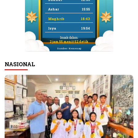
Ashar
15:55
Maghrib
18:43
Isya
19:54
Imsak dalam:
2 jam 55 menit 51 detik
Sumber: Kemenag
NASIONAL