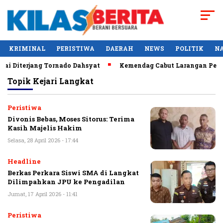
KRIMINAL
PERISTIWA
DAERAH
NEWS
POLITIK
N
i Diterjang Tornado Dahsyat
Kemendag Cabut Larangan Penjua
Topik
Kejari Langkat
Peristiwa
Divonis Bebas, Moses Sitorus: Terima
Kasih Majelis Hakim
Selasa, 28 April 2026 - 17:44
Headline
Berkas Perkara Siswi SMA di Langkat
Dilimpahkan JPU ke Pengadilan
Jumat, 17 April 2026 - 11:41
Peristiwa