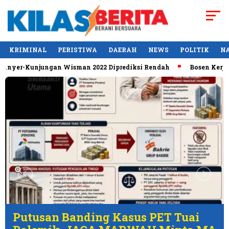
KRIMINAL
PERISTIWA
DAERAH
NEWS
POLITIK
N
 Anyer-Kunjungan Wisman 2022 Diprediksi Rendah
Bosen Kerja K
Putusan Banding Kasus PET Tuai