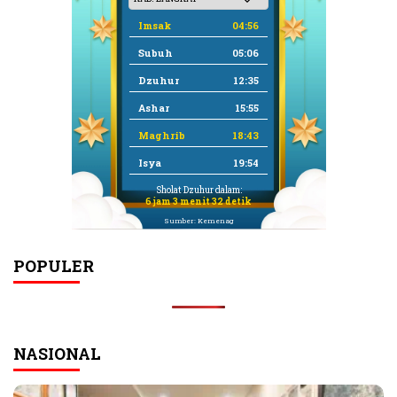
Imsak
04:56
Subuh
05:06
Dzuhur
12:35
Ashar
15:55
Maghrib
18:43
Isya
19:54
Sholat Dzuhur dalam:
6 jam 3 menit 32 detik
Sumber: Kemenag
POPULER
NASIONAL