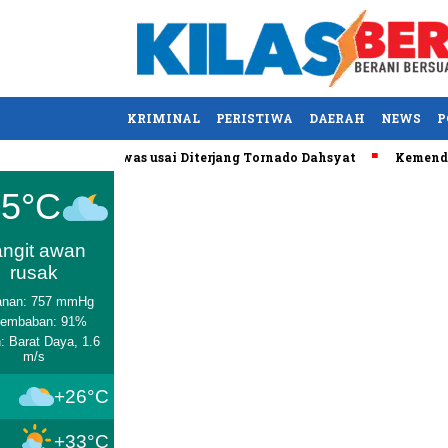
KRIMINAL
PERISTIWA
DAERAH
NEWS
P
ntucky, AS Tewas usai Diterjang Tornado Dahsyat
Kemendag Ca
Medan
25°C
angit awan
rusak
anan: 757 mmHg
lembaban: 91%
: Barat Daya, 1.6
m/s
+26°C
+33°C