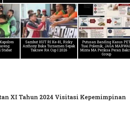
 Kapolres
Sambut HUT RI Ke-81, Ricky
Putusan Banding Kasus PE
Bareng
Anthony Buka Turnamen Sepak
Tuai Polemik, JAGA MARWA
 Stabat
Takraw RA Cup I 2026
Minta MA Periksa Peran Bakr
Group
tan XI Tahun 2024 Visitasi Kepemimpinan