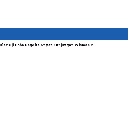
: Uji Coba Gage ke Anyer-Kunjungan Wisman 2022 Diprediksi Rendah