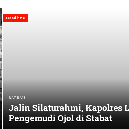
apolres Langkat Ngopi Bareng
abat