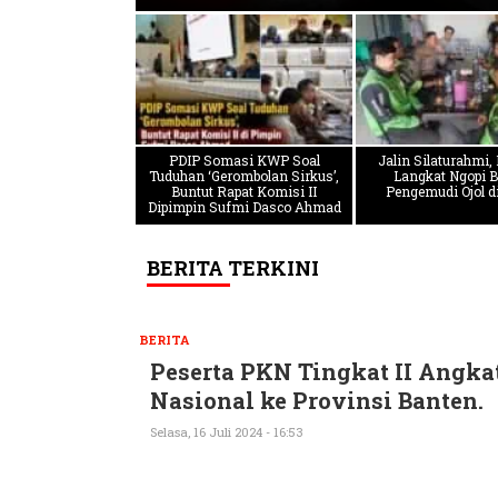
PDIP Somasi KWP Soal
Jalin Silaturahmi,
Tuduhan ‘Gerombolan Sirkus’,
Langkat Ngopi 
Buntut Rapat Komisi II
Pengemudi Ojol di
Dipimpin Sufmi Dasco Ahmad
BERITA TERKINI
BERITA
Peserta PKN Tingkat II Angka
Nasional ke Provinsi Banten.
Selasa, 16 Juli 2024 - 16:53