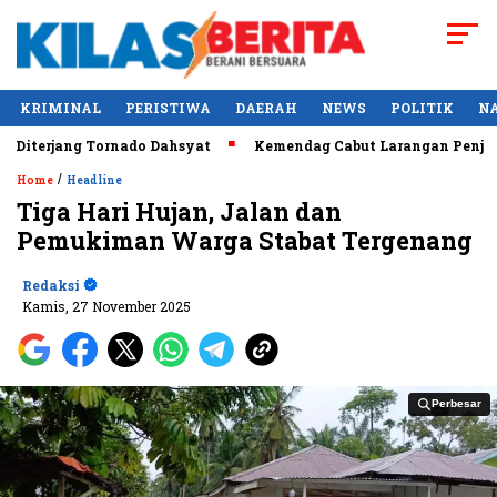
KRIMINAL
PERISTIWA
DAERAH
NEWS
POLITIK
N
terjang Tornado Dahsyat
Kemendag Cabut Larangan Penjualan
/
Home
Headline
Tiga Hari Hujan, Jalan dan
Pemukiman Warga Stabat Tergenang
Redaksi
Kamis, 27 November 2025
Perbesar
Perbesar