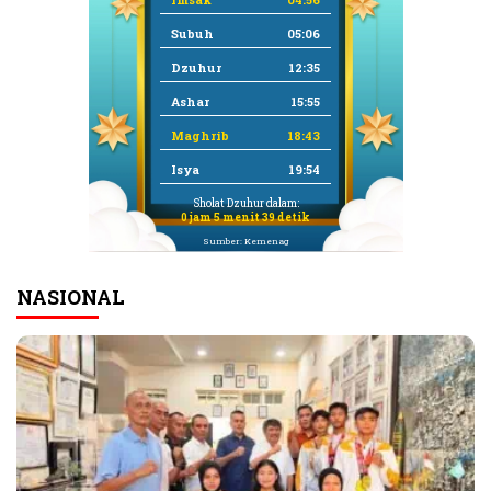
Subuh
05:06
Dzuhur
12:35
Ashar
15:55
Maghrib
18:43
Isya
19:54
Sholat Dzuhur dalam:
0 jam 5 menit 38 detik
Sumber: Kemenag
NASIONAL