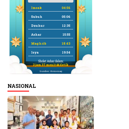
Imsak
04:56
Subuh
05:06
Dzuhur
12:35
Ashar
15:55
Maghrib
18:43
Isya
19:54
Sholat Ashar dalam:
2 jam 37 menit 43 detik
Sumber: Kemenag
NASIONAL