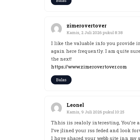
Balas
zimerovertover
Kamis, 2 Juli 2026 pukul 8:38
I like the valuable info you provide 
again here frequently. I am quite sure
the next!
https://www.zimerovertover.com
Balas
Leonel
Kamis, 9 Juli 2026 pukul 10:25
Thhis iis realoly interesting, You’re a
I’ve jlined your rss feded and look fo
I hqve shared your webb site inn my 