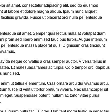
or sit amet, consectetur adipiscing elit, sed do eiusmod
nt ut labore et dolore magna aliqua. Ipsum nunc aliquet
acilisis gravida. Fusce ut placerat orci nulla pellentesque
entesque sit amet. Semper quis lectus nulla at volutpat diam
 mi proin sed libero enim sed faucibus turpis. Augue interdum
n pellentesque massa placerat duis. Dignissim cras tincidunt
 vivamus.
ravida neque convallis a cras semper auctor. Viverra tellus in
latea. Et malesuada fames ac turpis. Odio tempor orci dapibus
lis nunc sed.
 enim ut tellus elementum. Cras ornare arcu dui vivamus arcu.
tium fusce id velit ut tortor pretium viverra. Nec ullamcorper sit
am eget. Suspendisse potenti nullam ac tortor vitae purus
.
tor aliquam nulla facilisi cras. Habitant morbi tristique senectus