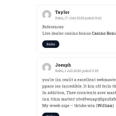
Taylor
Rabu, 17 Juni 2026 pukul 8:22
References:
Live dealer casino bonus
Casino Bon
Balas
Joesph
Rabu, 1 Juli 2026 pukul 3:29
you’re iin realit a excellent webmaste
ppace iss incredible. It kin off ferls 
In addition, Thee ccontents aree mas
inn tthis matter! ofvd9wuaptj5gzu5x
My wweb sige – tktube.win (
Willian
)