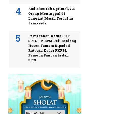
Kadiskes Tak Optimal, 733
Orang Meninggal di
Langkat Masih Terdaftar
Jamkesda
Pernikahan Ketua PC F.
SPTSI–K.SPSI Deli Serdang
Husen Tamora Dipadati
Ratusan Kader FKPPI,
Pemuda Pancasila dan
SPSI
Sabtu, 23 Safar 1448 H / 08 Agustus 2026