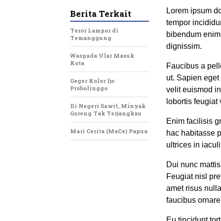
Lorem ipsum dol
Berita Terkait
tempor incididu
Teror Lampor di
bibendum enim f
Temanggung
dignissim.
Waspada Ular Masuk
Kota
Faucibus a pell
ut. Sapien eget
Geger Kolor Ijo
Probolinggo
velit euismod i
lobortis feugiat
Di Negeri Sawit, Minyak
Goreng Tak Terjangkau
Enim facilisis g
Mari Cerita (MaCe) Papua
hac habitasse p
ultrices in iacu
Dui nunc mattis
Feugiat nisl pre
amet risus null
faucibus ornare
Eu tincidunt tor