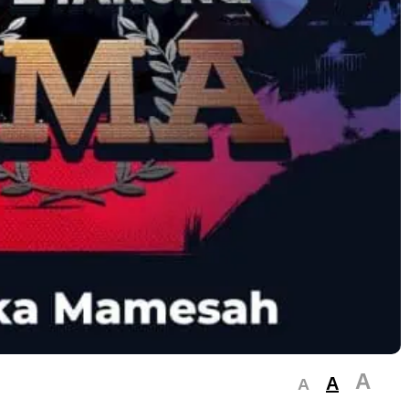
A
A
A