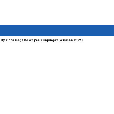
ba Gage ke Anyer-Kunjungan Wisman 2022 Diprediksi Rendah
Bos