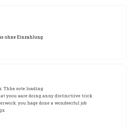
us ohne Einzahlung
r. Thhe sote loading
that yoou aare doing anny distinctiive trick.
terwork. you hage done a wondeerful job
9gx