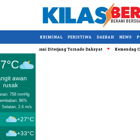
KRIMINAL
PERISTIWA
DAERAH
NEWS
P
 AS Tewas usai Diterjang Tornado Dahsyat
Kemendag Cabut Lar
Medan
27°C
angit awan
rusak
anan: 758 mmHg
lembaban: 86%
: Selatan, 2.6 m/s
+27°C
+33°C