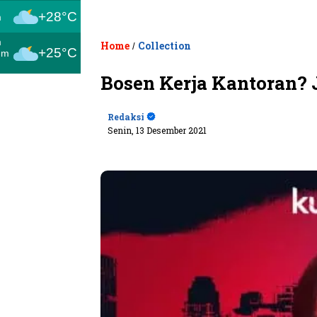
+28°C
m
m
Home
Collection
/
+25°C
um
Bosen Kerja Kantoran? 
Redaksi
Senin, 13 Desember 2021