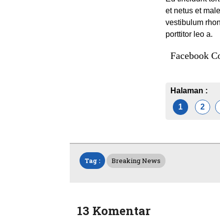
et netus et mal
vestibulum rhon
porttitor leo a.
Facebook C
Halaman :
1
2
Tag :
Breaking News
13 Komentar