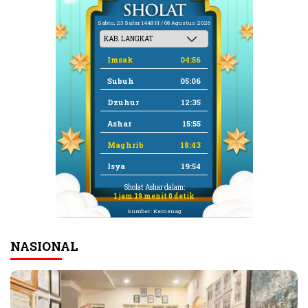
Sabtu, 23 Safar 1448 H / 08 Agustus 2026
Imsak
04:56
Subuh
05:06
Dzuhur
12:35
Ashar
15:55
Maghrib
18:43
Isya
19:54
Sholat Ashar dalam:
1 jam 18 menit 59 detik
Sumber: Kemenag
NASIONAL