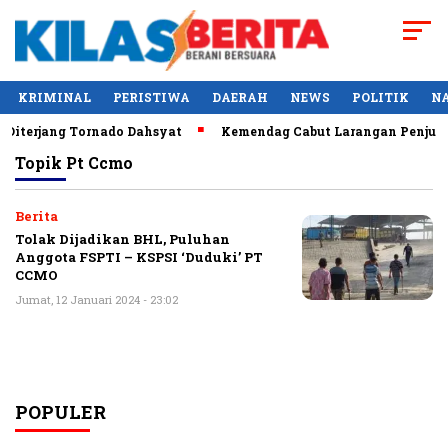
KRIMINAL
PERISTIWA
DAERAH
NEWS
POLITIK
N
Diterjang Tornado Dahsyat
Kemendag Cabut Larangan Penjuala
Topik
Pt Ccmo
Berita
Tolak Dijadikan BHL, Puluhan
Anggota FSPTI – KSPSI ‘Duduki’ PT
CCMO
Jumat, 12 Januari 2024 - 23:02
POPULER