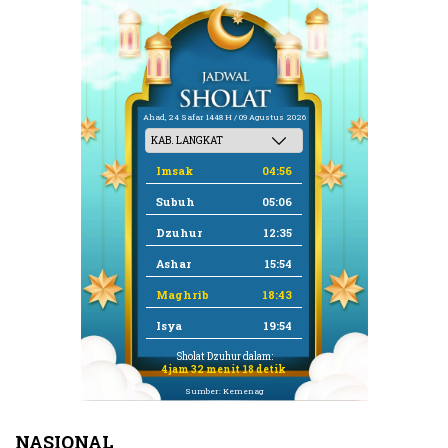
Ahad, 24 Safar 1448 H / 09 Agustus 2026
Imsak
04:56
Subuh
05:06
Dzuhur
12:35
Ashar
15:54
Maghrib
18:43
Isya
19:54
Sholat Dzuhur dalam:
4 jam 32 menit 17 detik
Sumber: Kemenag
NASIONAL