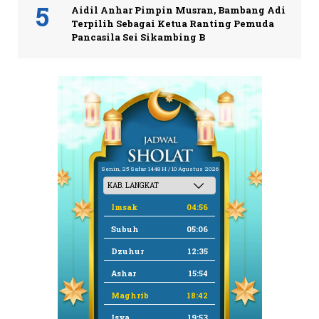
Aidil Anhar Pimpin Musran, Bambang Adi
Terpilih Sebagai Ketua Ranting Pemuda
Pancasila Sei Sikambing B
Senin, 25 Safar 1448 H / 10 Agustus 2026
Imsak
04:56
Subuh
05:06
Dzuhur
12:35
Ashar
15:54
Maghrib
18:42
Isya
19:53