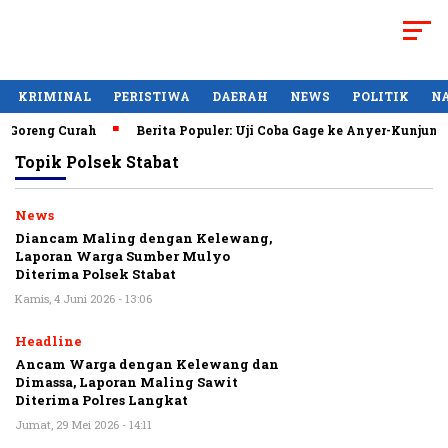
KRIMINAL
PERISTIWA
DAERAH
NEWS
POLITIK
N
Goreng Curah
Berita Populer: Uji Coba Gage ke Anyer-Kunjunga
Topik
Polsek Stabat
News
Diancam Maling dengan Kelewang,
Laporan Warga Sumber Mulyo
Diterima Polsek Stabat
Kamis, 4 Juni 2026 - 13:06
Headline
Ancam Warga dengan Kelewang dan
Dimassa, Laporan Maling Sawit
Diterima Polres Langkat
Jumat, 29 Mei 2026 - 14:11