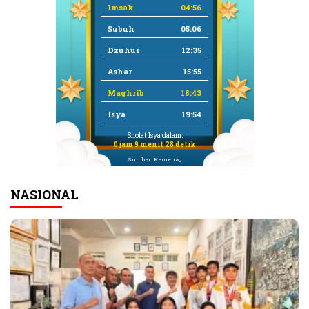
Imsak
04:56
Subuh
05:06
Dzuhur
12:35
Ashar
15:55
Maghrib
18:43
Isya
19:54
Sholat Isya dalam:
0 jam 9 menit 28 detik
Sumber: Kemenag
NASIONAL