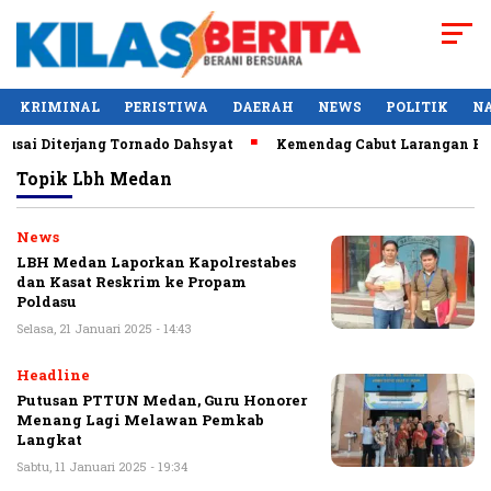
KRIMINAL
PERISTIWA
DAERAH
NEWS
POLITIK
N
sai Diterjang Tornado Dahsyat
Kemendag Cabut Larangan Penj
Topik
Lbh Medan
News
LBH Medan Laporkan Kapolrestabes
dan Kasat Reskrim ke Propam
Poldasu
Selasa, 21 Januari 2025 - 14:43
Headline
Putusan PTTUN Medan, Guru Honorer
Menang Lagi Melawan Pemkab
Langkat
Sabtu, 11 Januari 2025 - 19:34