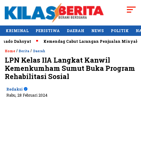
KRIMINAL
PERISTIWA
DAERAH
NEWS
POLITIK
N
ahsyat
Kemendag Cabut Larangan Penjualan Minyak Goreng C
/
/
Home
Berita
Daerah
LPN Kelas IIA Langkat Kanwil
Kemenkumham Sumut Buka Program
Rehabilitasi Sosial
Redaksi
Rabu, 28 Februari 2024