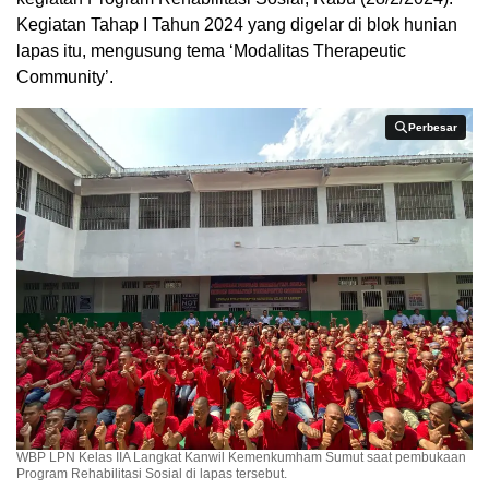
Kegiatan Tahap I Tahun 2024 yang digelar di blok hunian
lapas itu, mengusung tema ‘Modalitas Therapeutic
Community’.
Perbesar
Perbesar
WBP LPN Kelas IIA Langkat Kanwil Kemenkumham Sumut saat pembukaan
Program Rehabilitasi Sosial di lapas tersebut.