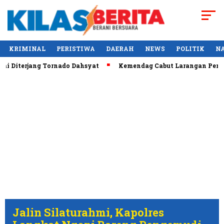
KRIMINAL
PERISTIWA
DAERAH
NEWS
POLITIK
N
i Diterjang Tornado Dahsyat
Kemendag Cabut Larangan Penjua
Jalin Silaturahmi, Kapolres