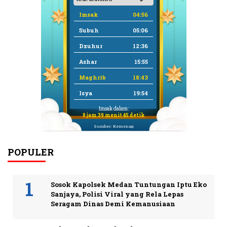
Imsak
04:56
Subuh
05:06
Dzuhur
12:36
Ashar
15:55
Maghrib
18:43
Isya
19:54
Imsak dalam:
8 jam 39 menit 45 detik
Sumber: Kemenag
POPULER
Sosok Kapolsek Medan Tuntungan Iptu Eko
Sanjaya, Polisi Viral yang Rela Lepas
Seragam Dinas Demi Kemanusiaan