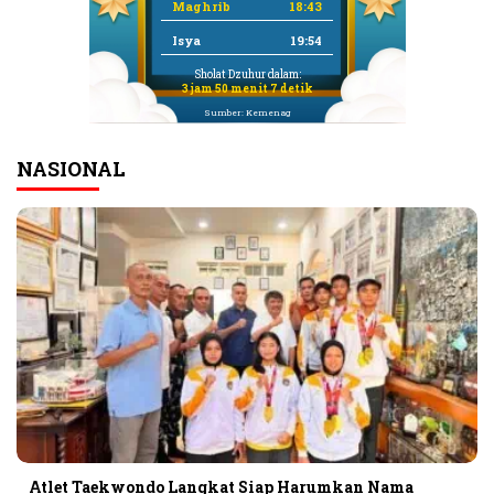
Maghrib
18:43
Isya
19:54
Sholat Dzuhur dalam:
3 jam 50 menit 6 detik
Sumber: Kemenag
NASIONAL
Atlet Taekwondo Langkat Siap Harumkan Nama