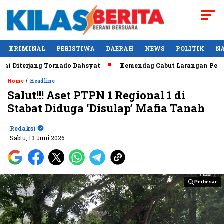
KRIMINAL
PERISTIWA
DAERAH
NEWS
POLITIK
N
Diterjang Tornado Dahsyat
Kemendag Cabut Larangan Penjual
/
Home
Headline
Salut!!! Aset PTPN 1 Regional 1 di
Stabat Diduga ‘Disulap’ Mafia Tanah
Redaksi
Sabtu, 13 Juni 2026
Perbesar
Perbesar