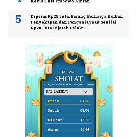
Ketua TKN Prabowo-Gibran
Diperas Rp25 Juta, Barang Berharga Korban
Penyekapan dan Penganiayaan Senilai
Rp20 Juta Dijarah Pelaku
Ahad, 24 Safar 1448 H / 09 Agustus 2026
Imsak
04:56
Subuh
05:06
Dzuhur
12:35
Ashar
15:54