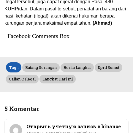
ilegal tersebut, juga dapat dijerat dengan Pasal 480
KUHPidan. Dalam pasal tersebut, penadahan barang dari
hasil kehatan (ilegal), akan dikenai hukuman berupa
kurungan penjara maksimal empat tahun.
(Ahmad)
Facebook Comments Box
Tag :
Batang Serangan
Berita Langkat
Dprd Sumut
Galian C Ilegal
Langkat Hari Ini
5 Komentar
Открыть учетную запись в binance