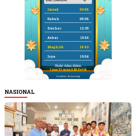
Imsak
04:56
Subuh
05:06
Dzuhur
12:35
Ashar
15:54
Maghrib
18:43
Isya
19:54
Sholat Ashar dalam:
1 jam 51 menit 39 detik
Sumber: Kemenag
NASIONAL