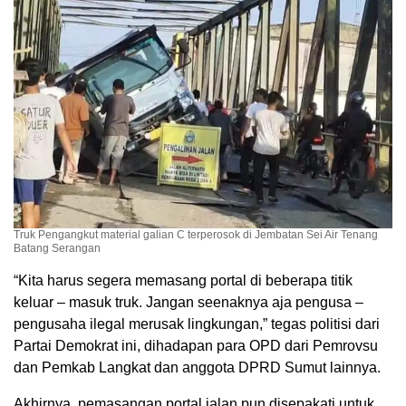
Truk Pengangkut material galian C terperosok di Jembatan Sei Air Tenang
Batang Serangan
“Kita harus segera memasang portal di beberapa titik
keluar – masuk truk. Jangan seenaknya aja pengusa –
pengusaha ilegal merusak lingkungan,” tegas politisi dari
Partai Demokrat ini, dihadapan para OPD dari Pemrovsu
dan Pemkab Langkat dan anggota DPRD Sumut lainnya.
Akhirnya, pemasangan portal jalan pun disepakati untuk