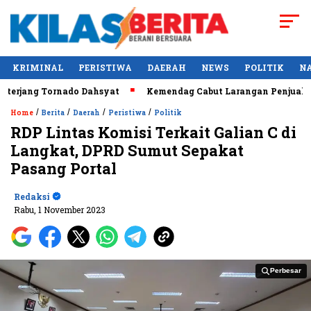
KRIMINAL
PERISTIWA
DAERAH
NEWS
POLITIK
N
ng Tornado Dahsyat
Kemendag Cabut Larangan Penjualan Miny
/
/
/
/
Home
Berita
Daerah
Peristiwa
Politik
RDP Lintas Komisi Terkait Galian C di
Langkat, DPRD Sumut Sepakat
Pasang Portal
Redaksi
Rabu, 1 November 2023
Perbesar
Perbesar