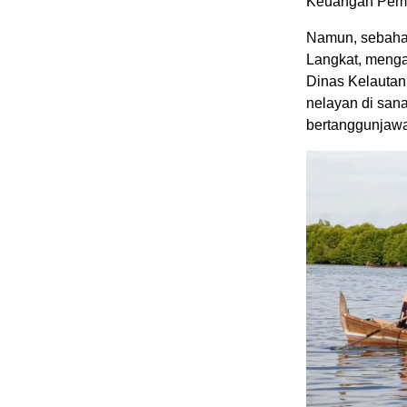
Keuangan Pemk
Namun, sebahag
Langkat, menga
Dinas Kelautan
nelayan di san
bertanggunjaw