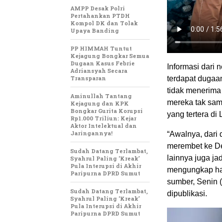
AMPP Desak Polri
Pertahankan PTDH
Kompol DK dan Tolak
Upaya Banding
PP HIMMAH Tuntut
Kejagung Bongkar Semua
Dugaan Kasus Febrie
Informasi dari
Adriansyah Secara
Transparan
terdapat dugaa
tidak menerima
Aminullah Tantang
mereka tak sam
Kejagung dan KPK
Bongkar Gurita Korupsi
yang tertera di
Rp1.000 Triliun: Kejar
Aktor Intelektual dan
Jaringannya!
“Awalnya, dari
merembet ke Des
Sudah Datang Terlambat,
lainnya juga j
Syahrul Paling ‘Kreak’
Pula Interupsi di Akhir
mengungkap hal 
Paripurna DPRD Sumut
sumber, Senin (
Sudah Datang Terlambat,
dipublikasi.
Syahrul Paling ‘Kreak’
Pula Interupsi di Akhir
Paripurna DPRD Sumut