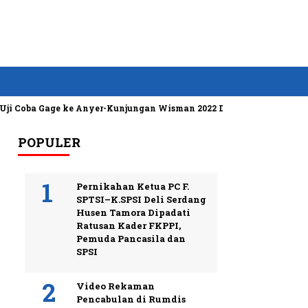
 Gage ke Anyer-Kunjungan Wisman 2022 Diprediksi Rendah
Bosen
POPULER
Pernikahan Ketua PC F.
SPTSI–K.SPSI Deli Serdang
Husen Tamora Dipadati
Ratusan Kader FKPPI,
Pemuda Pancasila dan
SPSI
Video Rekaman
Pencabulan di Rumdis