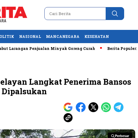
OLITIK
NASIONAL
MANCANEGARA
KESEHATAN
gan Penjualan Minyak Goreng Curah
Berita Populer: Uji Coba
elayan Langkat Penerima Bansos
a Dipalsukan
Perbesar
Perbesar