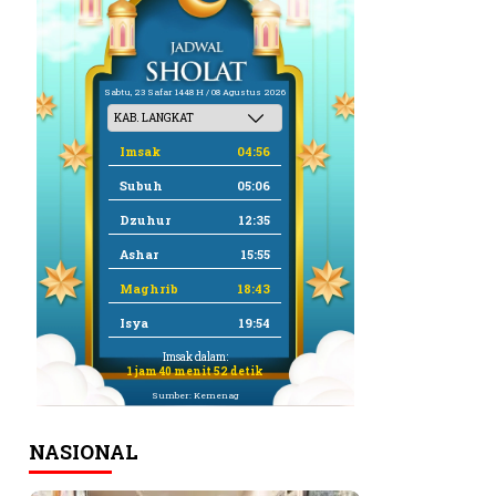
Sabtu, 23 Safar 1448 H / 08 Agustus 2026
Imsak
04:56
Subuh
05:06
Dzuhur
12:35
Ashar
15:55
Maghrib
18:43
Isya
19:54
Imsak dalam:
1 jam 40 menit 51 detik
Sumber: Kemenag
NASIONAL