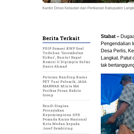
Kantor Dinas Kelautan dan Perikanan Kabupaten Langk
Stabat –
Dugaan
Berita Terkait
Pengendalian In
PDIP Somasi KWP Soal
Desa Perlis, K
Tuduhan ‘Gerombolan
Sirkus’, Buntut Rapat
Langkat. Patut
Komisi II Dipimpin Sufmi
tak bertanggun
Dasco Ahmad
Putusan Banding Kasus
PET Tuai Polemik, JAGA
MARWAH Minta MA
Periksa Peran Bakrie
Group
Rendi Siagian
Percayakan
Kepemimpinan DPD
Pemuda Karya Nasional
Kota Medan kepada
Josef Sembiring