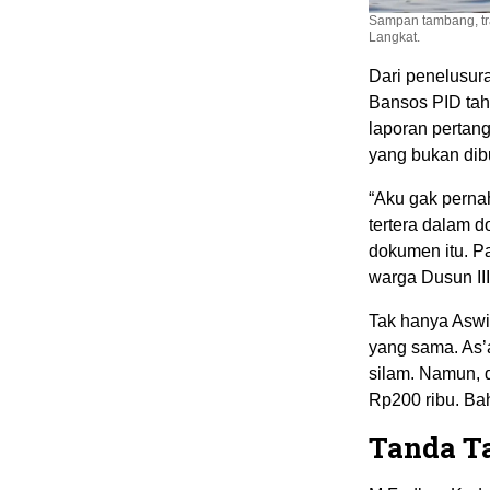
Sampan tambang, tr
Langkat.
Dari penelusur
Bansos PID tah
laporan pertan
yang bukan dib
“Aku gak perna
tertera dalam d
dokumen itu. P
warga Dusun III
Tak hanya Aswi
yang sama. As’
silam. Namun, d
Rp200 ribu. Ba
Tanda T