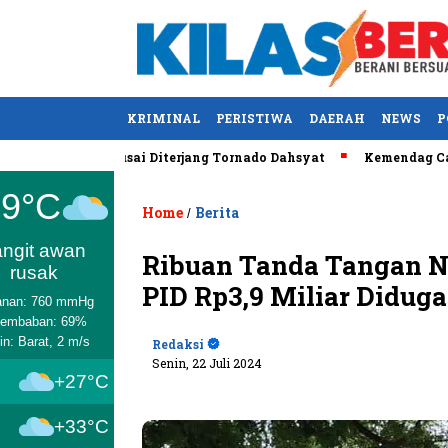
KRIMINAL
PERISTIWA
DAERAH
NEWS
P
S Tewas usai Diterjang Tornado Dahsyat
Kemendag Cabut Laran
Medan
29°C
Home
Berita
/
angit awan
Ribuan Tanda Tangan N
rusak
PID Rp3,9 Miliar Didug
anan: 760 mmHg
lembaban: 69%
in: Barat, 2 m/s
Redaksi
Senin, 22 Juli 2024
+27°C
+33°C