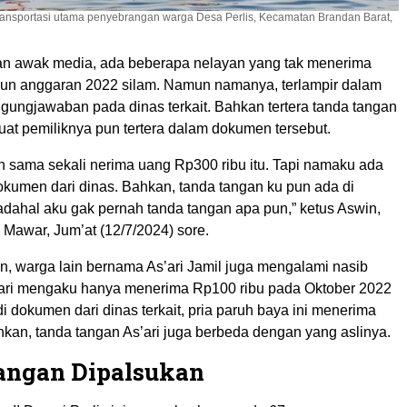
ansportasi utama penyebrangan warga Desa Perlis, Kecamatan Brandan Barat,
an awak media, ada beberapa nelayan yang tak menerima
un anggaran 2022 silam. Namun namanya, terlampir dalam
ggungjawaban pada dinas terkait. Bahkan tertera tanda tangan
uat pemiliknya pun tertera dalam dokumen tersebut.
h sama sekali nerima uang Rp300 ribu itu. Tapi namaku ada
okumen dari dinas. Bahkan, tanda tangan ku pun ada di
adahal aku gak pernah tanda tangan apa pun,” ketus Aswin,
 Mawar, Jum’at (12/7/2024) sore.
n, warga lain bernama As’ari Jamil juga mengalami nasib
ari mengaku hanya menerima Rp100 ribu pada Oktober 2022
i dokumen dari dinas terkait, pria paruh baya ini menerima
hkan, tanda tangan As’ari juga berbeda dengan yang aslinya.
angan Dipalsukan