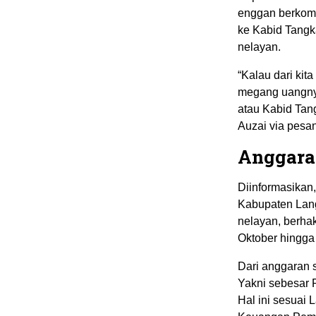
enggan berkome
ke Kabid Tangk
nelayan.
“Kalau dari kit
megang uangnya
atau Kabid Tan
Auzai via pesan
Anggara
Diinformasikan,
Kabupaten Lan
nelayan, berha
Oktober hingg
Dari anggaran 
Yakni sebesar 
Hal ini sesuai