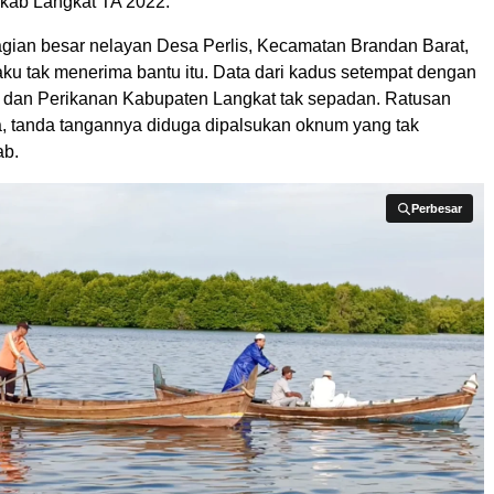
ab Langkat TA 2022.
ian besar nelayan Desa Perlis, Kecamatan Brandan Barat,
ku tak menerima bantu itu. Data dari kadus setempat dengan
 dan Perikanan Kabupaten Langkat tak sepadan. Ratusan
a, tanda tangannya diduga dipalsukan oknum yang tak
ab.
Perbesar
Perbesar