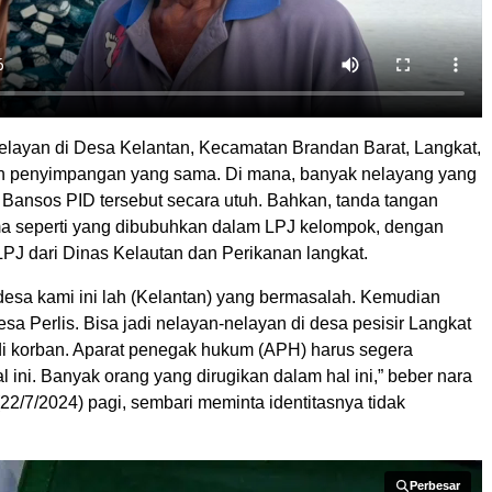
 nelayan di Desa Kelantan, Kecamatan Brandan Barat, Langkat,
n penyimpangan yang sama. Di mana, banyak nelayang yang
 Bansos PID tersebut secara utuh. Bahkan, tanda tangan
a seperti yang dibubuhkan dalam LPJ kelompok, dengan
 LPJ dari Dinas Kelautan dan Perikanan langkat.
 desa kami ini lah (Kelantan) yang bermasalah. Kemudian
a Perlis. Bisa jadi nelayan-nelayan di desa pesisir Langkat
adi korban. Aparat penegak hukum (APH) harus segera
ini. Banyak orang yang dirugikan dalam hal ini,” beber nara
22/7/2024) pagi, sembari meminta identitasnya tidak
Perbesar
Perbesar