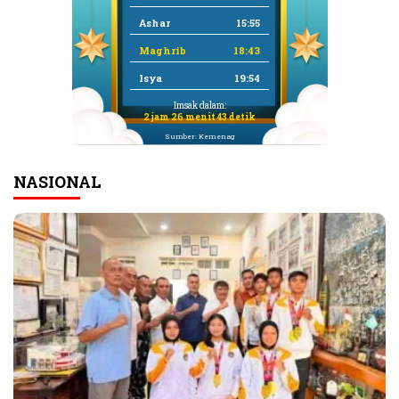
Ashar
15:55
Maghrib
18:43
Isya
19:54
Imsak dalam:
2 jam 26 menit 42 detik
Sumber: Kemenag
NASIONAL