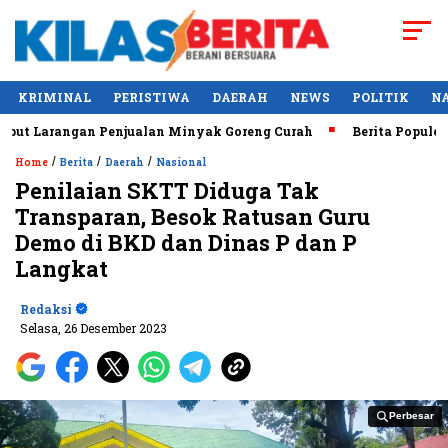
KRIMINAL
PERISTIWA
DAERAH
NEWS
POLITIK
N
arangan Penjualan Minyak Goreng Curah
Berita Populer: Uji
/
/
/
Home
Berita
Daerah
Nasional
Penilaian SKTT Diduga Tak
Transparan, Besok Ratusan Guru
Demo di BKD dan Dinas P dan P
Langkat
Redaksi
Selasa, 26 Desember 2023
Perbesar
Perbesar