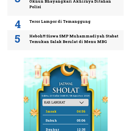
Oknun Bhayangkari Akhirnya Ditahan
Polisi
Teror Lampor di Temanggung
Heboh!!! Siswa SMP Muhammadiyah Stabat
Temukan Salak Berulat di Menu MBG
Sabtu, 23 Safar 1448 H / 08 Agustus 2026
Imsak
04:56
Subuh
05:06
Dzuhur
12:35