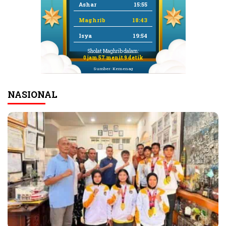
Ashar
15:55
Maghrib
18:43
Isya
19:54
Sholat Maghrib dalam:
0 jam 57 menit 8 detik
Sumber: Kemenag
NASIONAL