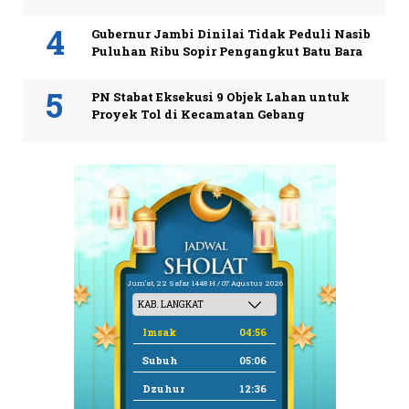
Gubernur Jambi Dinilai Tidak Peduli Nasib
Puluhan Ribu Sopir Pengangkut Batu Bara
PN Stabat Eksekusi 9 Objek Lahan untuk
Proyek Tol di Kecamatan Gebang
Jum'at, 22 Safar 1448 H / 07 Agustus 2026
Imsak
04:56
Subuh
05:06
Dzuhur
12:36