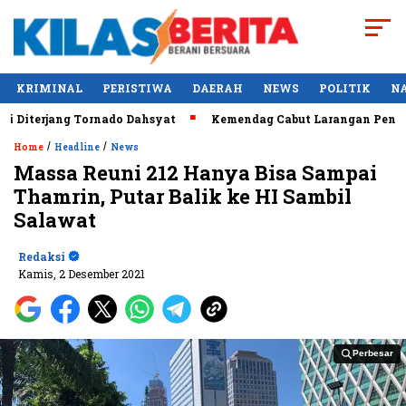
KRIMINAL
PERISTIWA
DAERAH
NEWS
POLITIK
N
iterjang Tornado Dahsyat
Kemendag Cabut Larangan Penjuala
/
/
Home
Headline
News
Massa Reuni 212 Hanya Bisa Sampai
Thamrin, Putar Balik ke HI Sambil
Salawat
Redaksi
Kamis, 2 Desember 2021
Perbesar
Perbesar