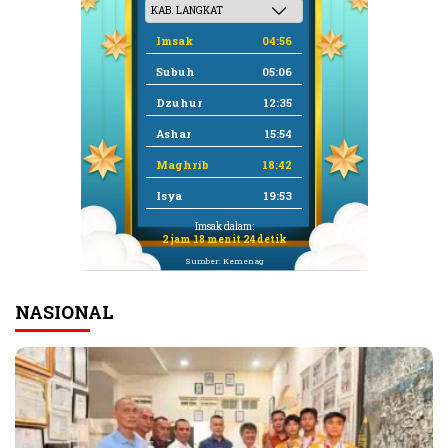
Imsak
04:56
Subuh
05:06
Dzuhur
12:35
Ashar
15:54
Maghrib
18:42
Isya
19:53
Imsak dalam:
2 jam 18 menit 23 detik
Sumber: Kemenag
NASIONAL