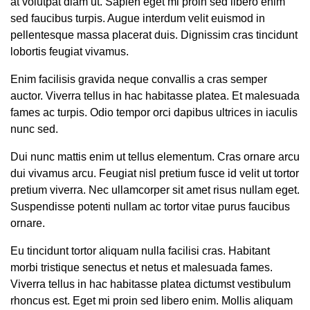
at volutpat diam ut. Sapien eget mi proin sed libero enim
sed faucibus turpis. Augue interdum velit euismod in
pellentesque massa placerat duis. Dignissim cras tincidunt
lobortis feugiat vivamus.
Enim facilisis gravida neque convallis a cras semper
auctor. Viverra tellus in hac habitasse platea. Et malesuada
fames ac turpis. Odio tempor orci dapibus ultrices in iaculis
nunc sed.
Dui nunc mattis enim ut tellus elementum. Cras ornare arcu
dui vivamus arcu. Feugiat nisl pretium fusce id velit ut tortor
pretium viverra. Nec ullamcorper sit amet risus nullam eget.
Suspendisse potenti nullam ac tortor vitae purus faucibus
ornare.
Eu tincidunt tortor aliquam nulla facilisi cras. Habitant
morbi tristique senectus et netus et malesuada fames.
Viverra tellus in hac habitasse platea dictumst vestibulum
rhoncus est. Eget mi proin sed libero enim. Mollis aliquam