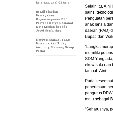
Internasional G2 Asian
Selain itu, Ai
Rendi Siagian
sains, teknolog
Percayakan
Penguatan pera
Kepemimpinan DPD
Pemuda Karya Nasional
anak lansia da
Kota Medan kepada
daerah (PAD) d
Josef Sembiring
Bupati dan Wak
NasDem Sumut : Yang
Disampaikan Ricky
“Langkat merup
Anthony Memang Sikap
Partai
memiliki poten
SDM Yang ada,
ekowisata dan 
tambah Aini.
Pada kesempata
penerimaan berk
pengurus DPW 
maju sebagai B
“Seharusnya, p