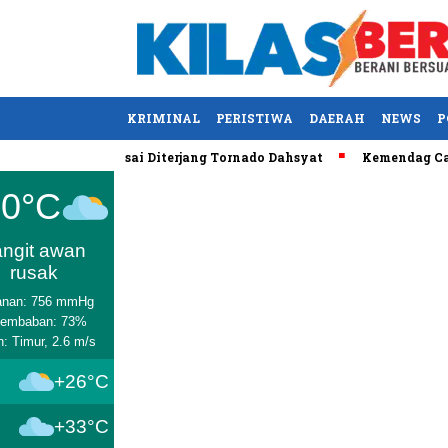
KRIMINAL
PERISTIWA
DAERAH
NEWS
P
AS Tewas usai Diterjang Tornado Dahsyat
Kemendag Cabut Lar
Medan
30°C
angit awan
rusak
anan: 756 mmHg
lembaban: 73%
n: Timur, 2.6 m/s
+26°C
+33°C