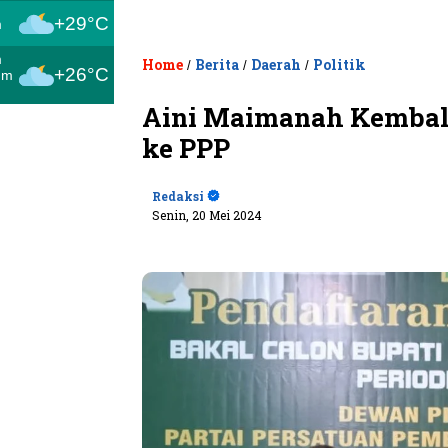
+29°C
m
m
Home
Berita
Daerah
Politik
/
/
/
+26°C
um
Aini Maimanah Kembali
ke PPP
Redaksi
Senin, 20 Mei 2024