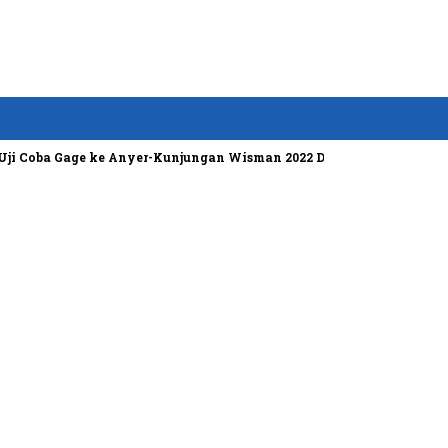
ba Gage ke Anyer-Kunjungan Wisman 2022 Diprediksi Rendah
Bos