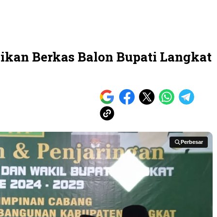
kan Berkas Balon Bupati Langkat
Perbesar
Perbesar