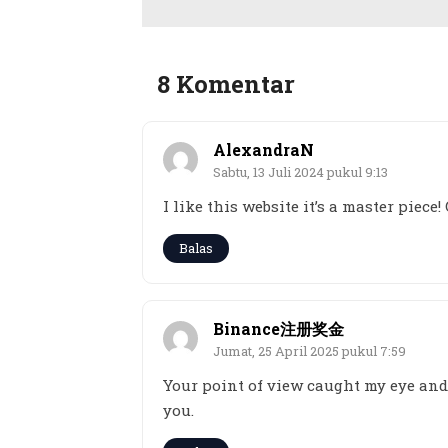
8 Komentar
AlexandraN
Sabtu, 13 Juli 2024 pukul 9:13
I like this website it’s a master piece!
Balas
Binance注册奖金
Jumat, 25 April 2025 pukul 7:59
Your point of view caught my eye and 
you.