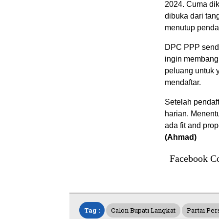
2024. Cuma dik
dibuka dari tan
menutup pendaf
DPC PPP sendir
ingin membangu
peluang untuk 
mendaftar.
Setelah pendaf
harian. Menent
ada fit and pro
(Ahmad)
Facebook C
Tag :
Calon Bupati Langkat
Partai Pe