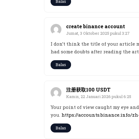
Balas
create binance account
Jumat, 3 Oktober 2025 pukul 3:27
I don’t think the title of your articl
had some doubts after reading the arti
Balas
注册获取100 USDT
Kamis, 22 Januari 2026 pukul 6:25
Your point of view caught my eye and 
you.
https://accounts.binance.info/z
Balas