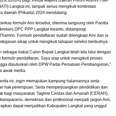
 (20/5/2024) pagi. Ketua Majelis Daerah Forum Alumni HMI-
TI) Langkat ini, tampak serius mengikuti kontestasi
la daerah (Pilkada) 2024 mendatang.
rkas formulir Aini tersebut, diterima langsung oleh Panitia
kretaris DPC PPP Langkat Irwanto, didampingi
hamrin. Formulir pendaftaran sudah dilengkapi Aini dan ia
tegasan sikap untuk mengikuti tahapan seleksi berikutnya.
 sebagai bakal Calon Bupati Langkat telah kita lalui dengan
formulir pendaftaran. Saya siap untuk mengikuti proses
ingga diputuskan oleh DPW Partai Persatuan Pembangunan,”
da awak media.
wanita ini, ingin memajukan kampung halamannya serta
n hak perempuan. Serta memperjuangkan pendidikan dan
yak bagi masyarakat. Tagline Cerdas dan Amanah (CERAH),
ransparansi, demokrasi dan profesional menjadi jargon Aini.
rapkan dapat menjadikan Kabupaten Langkat yang unggul