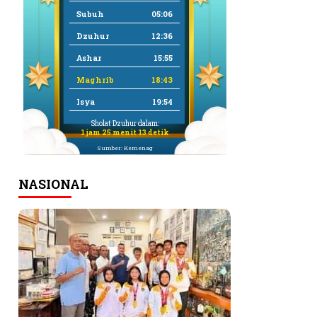
Subuh
05:06
Dzuhur
12:36
Ashar
15:55
Maghrib
18:43
Isya
19:54
Sholat Dzuhur dalam:
1 jam 25 menit 12 detik
Sumber: Kemenag
NASIONAL