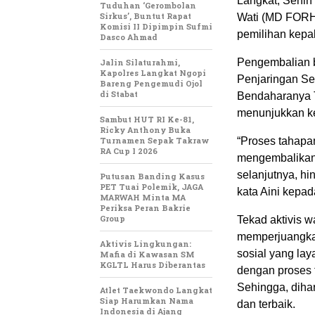
Langkat, Senin
Tuduhan ‘Gerombolan
Sirkus’, Buntut Rapat
Wati (MD FORHA
Komisi II Dipimpin Sufmi
pemilihan kepa
Dasco Ahmad
Pengembalian be
Jalin Silaturahmi,
Kapolres Langkat Ngopi
Penjaringan Se
Bareng Pengemudi Ojol
di Stabat
Bendaharanya T
menunjukkan ke
Sambut HUT RI Ke-81,
Ricky Anthony Buka
Turnamen Sepak Takraw
“Proses tahapan
RA Cup I 2026
mengembalikan 
selanjutnya, h
Putusan Banding Kasus
PET Tuai Polemik, JAGA
kata Aini kepa
MARWAH Minta MA
Periksa Peran Bakrie
Group
Tekad aktivis 
memperjuangka
Aktivis Lingkungan:
sosial yang la
Mafia di Kawasan SM
KGLTL Harus Diberantas
dengan proses t
Sehingga, diha
Atlet Taekwondo Langkat
Siap Harumkan Nama
dan terbaik.
Indonesia di Ajang