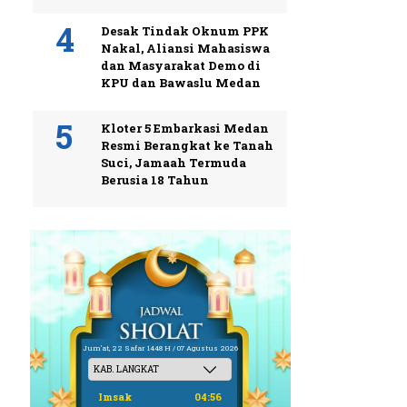
Desak Tindak Oknum PPK
Nakal, Aliansi Mahasiswa
dan Masyarakat Demo di
KPU dan Bawaslu Medan
Kloter 5 Embarkasi Medan
Resmi Berangkat ke Tanah
Suci, Jamaah Termuda
Berusia 18 Tahun
Jum'at, 22 Safar 1448 H / 07 Agustus 2026
Imsak
04:56