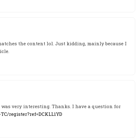
e matches the content lol. Just kidding, mainly because I
cle.
was very interesting. Thanks. I have a question for
h-TC/register?ref=DCKLL1YD