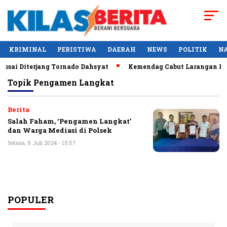
KRIMINAL
PERISTIWA
DAERAH
NEWS
POLITIK
N
sai Diterjang Tornado Dahsyat
Kemendag Cabut Larangan Penj
Topik
Pengamen Langkat
Berita
Salah Faham, ‘Pengamen Langkat’
dan Warga Mediasi di Polsek
Selasa, 9 Juli 2024 - 15:57
POPULER