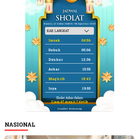
Kamis, 21 Safar 1448 H / 06 Agustus 2026
Imsak
04:56
Subuh
05:06
Dzuhur
12:36
Ashar
15:55
Maghrib
18:43
Isya
19:55
Sholat Ashar dalam:
2 jam 47 menit 7 detik
Sumber: Kemenag
NASIONAL