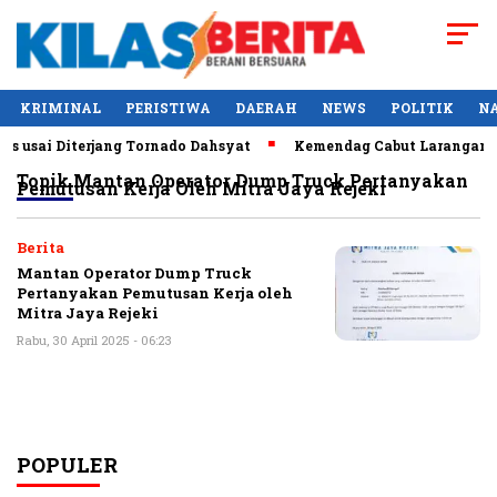
KRIMINAL
PERISTIWA
DAERAH
NEWS
POLITIK
N
 usai Diterjang Tornado Dahsyat
Kemendag Cabut Larangan Pe
Topik
Mantan Operator Dump Truck Pertanyakan
Pemutusan Kerja Oleh Mitra Jaya Rejeki
Berita
Mantan Operator Dump Truck
Pertanyakan Pemutusan Kerja oleh
Mitra Jaya Rejeki
Rabu, 30 April 2025 - 06:23
POPULER