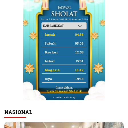
Senin, 25 Safar 1448 H / 10 Agustus 2026
Imsak
04:56
Subuh
05:06
Dzuhur
12:35
Ashar
15:54
Maghrib
18:42
Isya
19:53
Imsak dalam:
1 jam 55 menit 56 detik
Sumber: Kemenag
NASIONAL