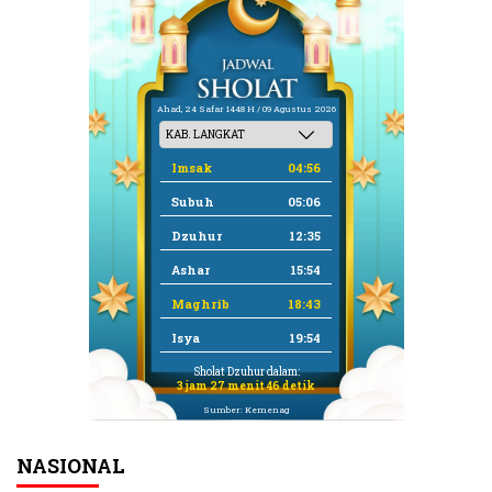
Ahad, 24 Safar 1448 H / 09 Agustus 2026
Imsak
04:56
Subuh
05:06
Dzuhur
12:35
Ashar
15:54
Maghrib
18:43
Isya
19:54
Sholat Dzuhur dalam:
3 jam 27 menit 46 detik
Sumber: Kemenag
NASIONAL