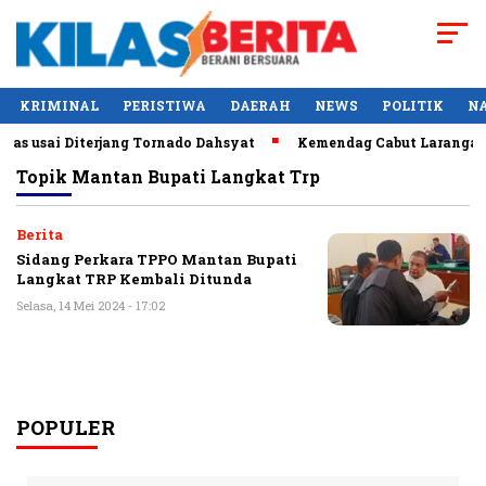
KRIMINAL
PERISTIWA
DAERAH
NEWS
POLITIK
N
as usai Diterjang Tornado Dahsyat
Kemendag Cabut Larangan P
Topik
Mantan Bupati Langkat Trp
Berita
Sidang Perkara TPPO Mantan Bupati
Langkat TRP Kembali Ditunda
Selasa, 14 Mei 2024 - 17:02
POPULER