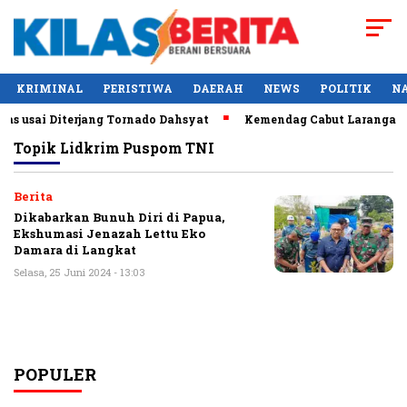
KRIMINAL
PERISTIWA
DAERAH
NEWS
POLITIK
N
s usai Diterjang Tornado Dahsyat
Kemendag Cabut Larangan P
Topik
Lidkrim Puspom TNI
Berita
Dikabarkan Bunuh Diri di Papua,
Ekshumasi Jenazah Lettu Eko
Damara di Langkat
Selasa, 25 Juni 2024 - 13:03
POPULER