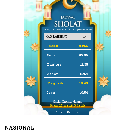
Ahad, 24 Safar 1448 H / 09 Agustus 2026
Imsak
04:56
Subuh
05:06
Dzuhur
12:35
Ashar
15:54
Maghrib
18:43
Isya
19:54
Sholat Dzuhur dalam:
6 jam 15 menit 3 detik
Sumber: Kemenag
NASIONAL