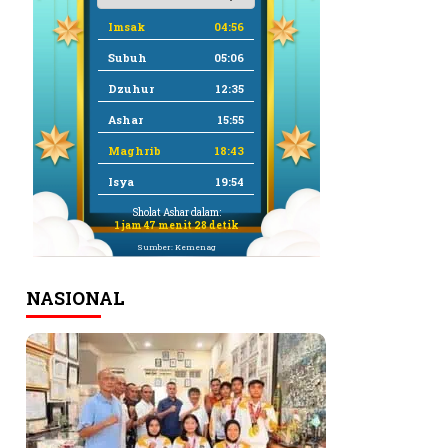
Imsak
04:56
Subuh
05:06
Dzuhur
12:35
Ashar
15:55
Maghrib
18:43
Isya
19:54
Sholat Ashar dalam:
1 jam 47 menit 28 detik
Sumber: Kemenag
NASIONAL