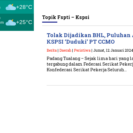
+28°C
m
Topik
Fspti – Kspsi
m
+25°C
um
Tolak Dijadikan BHL, Puluhan
KSPSI ‘Duduki’ PT CCMO
Berita
|
Daerah
|
Peristiwa
| Jumat, 12 Januari 2024
Padang Tualang – Sejak lima hari yang la
tergabung dalam Federasi Serikat Pekerj
Konfederasi Serikat Pekerja Seluruh…