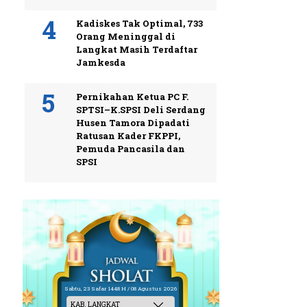
Kadiskes Tak Optimal, 733
Orang Meninggal di
Langkat Masih Terdaftar
Jamkesda
Pernikahan Ketua PC F.
SPTSI–K.SPSI Deli Serdang
Husen Tamora Dipadati
Ratusan Kader FKPPI,
Pemuda Pancasila dan
SPSI
Sabtu, 23 Safar 1448 H / 08 Agustus 2026