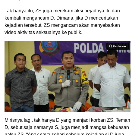
Tak hanya itu, ZS juga merekam aksi bejadnya itu dan
kembali mengancam D. Dimana, jika D menceritakan
kejadian tersebut, ZS mengancam akan menyebarkan
video aktivitas seksualnya ke publik.
Perbesar
Perbesar
Mirisnya lagi, tak hanya D yang menjadi korban ZS. Teman
D, sebut saja namanya S, juga menjadi mangsa kebuasan
nafsu ZS. “Anak saya sehari sebelum kejadian si D juga