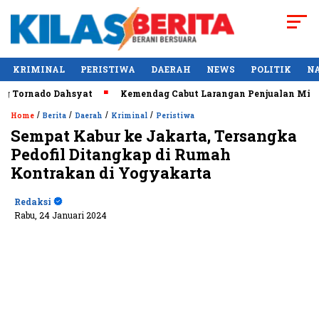
KRIMINAL
PERISTIWA
DAERAH
NEWS
POLITIK
N
ado Dahsyat
Kemendag Cabut Larangan Penjualan Minyak Gor
/
/
/
/
Home
Berita
Daerah
Kriminal
Peristiwa
Sempat Kabur ke Jakarta, Tersangka
Pedofil Ditangkap di Rumah
Kontrakan di Yogyakarta
Redaksi
Rabu, 24 Januari 2024