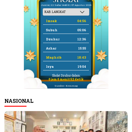
Jum'at, 22 Safar 1448 H / 07 Agustus 2026
Imsak
04:56
Subuh
05:06
Dzuhur
12:36
Ashar
15:55
Maghrib
18:43
Isya
19:54
Sholat Dzuhur dalam:
0 jam 0 menit 51 detik
Sumber: Kemenag
NASIONAL