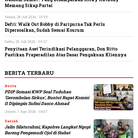
Memang Sikap Partai
Selasa, 28 Juli 2026 - 15:59
Defri: Walk Out Bobby di Paripurna Tak Perlu
Dipersoalkan, Sudah Sesuai Kourum
Sabtu, 25 Juli 2026 - 09:37
Penyitaan Aset Terindikasi Pelanggaran, Don Ritto
Pastikan Praperadilan Atas Dasar Pengakuan Kliennya
BERITA TERBARU
Berita
PDIP Somasi KWP Soal Tuduhan
‘Gerombolan Sirkus’, Buntut Rapat Komisi
II Dipimpin Sufmi Dasco Ahmad
Jumat, 7 Agu 2026 - 04:07
Daerah
Jalin Silaturahmi, Kapolres Langkat Ngopi
Bareng Pengemudi Ojol di Stabat