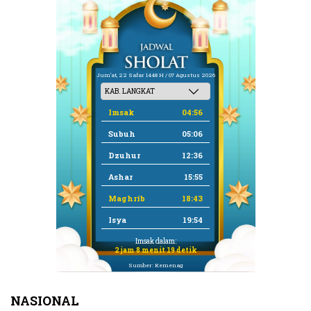
Jum'at, 22 Safar 1448 H / 07 Agustus 2026
Imsak
04:56
Subuh
05:06
Dzuhur
12:36
Ashar
15:55
Maghrib
18:43
Isya
19:54
Imsak dalam:
2 jam 8 menit 18 detik
Sumber: Kemenag
NASIONAL