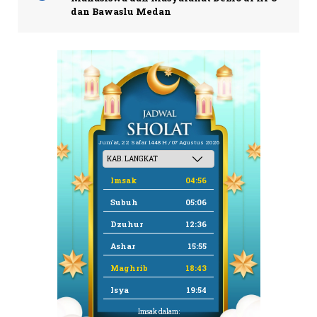
dan Bawaslu Medan
Jum'at, 22 Safar 1448 H / 07 Agustus 2026
Imsak
04:56
Subuh
05:06
Dzuhur
12:36
Ashar
15:55
Maghrib
18:43
Isya
19:54
Imsak dalam: