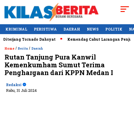
KRIMINAL
PERISTIWA
DAERAH
NEWS
POLITIK
N
erjang Tornado Dahsyat
Kemendag Cabut Larangan Penjualan M
/
/
Home
Berita
Daerah
Rutan Tanjung Pura Kanwil
Kemenkumham Sumut Terima
Penghargaan dari KPPN Medan I
Redaksi
Rabu, 31 Juli 2024