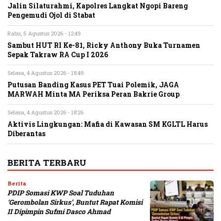
Jalin Silaturahmi, Kapolres Langkat Ngopi Bareng
Pengemudi Ojol di Stabat
Rabu, 5 Agustus 2026 - 12:49
Sambut HUT RI Ke-81, Ricky Anthony Buka Turnamen
Sepak Takraw RA Cup I 2026
Selasa, 4 Agustus 2026 - 18:49
Putusan Banding Kasus PET Tuai Polemik, JAGA
MARWAH Minta MA Periksa Peran Bakrie Group
Selasa, 4 Agustus 2026 - 18:26
Aktivis Lingkungan: Mafia di Kawasan SM KGLTL Harus
Diberantas
BERITA TERBARU
Berita
PDIP Somasi KWP Soal Tuduhan
‘Gerombolan Sirkus’, Buntut Rapat Komisi
II Dipimpin Sufmi Dasco Ahmad