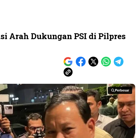
si Arah Dukungan PSI di Pilpres
Perbesar
Perbesar