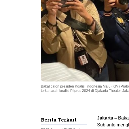
Bakal calon presiden Koalisi Indonesia Maju (KIM) Prab
terkait arah koalisi Pilpres 2024 di Djakarta Theater, Ja
Jakarta –
Bakal
Berita Terkait
Subianto mengha