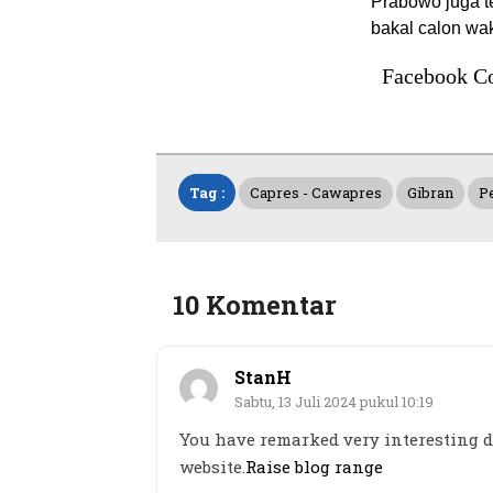
Prabowo juga t
bakal calon wak
Facebook C
Tag :
Capres - Cawapres
Gibran
P
10 Komentar
StanH
Sabtu, 13 Juli 2024 pukul 10:19
You have remarked very interesting de
website.
Raise blog range