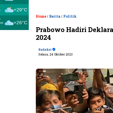
+29°C
m
Home
Berita
Politik
/
/
m
+26°C
um
Prabowo Hadiri Deklara
2024
Redaksi
Selasa, 24 Oktober 2023