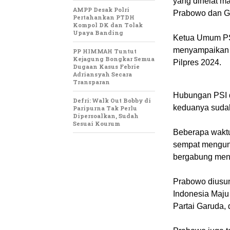
yang dihelat ma
AMPP Desak Polri
Prabowo dan G
Pertahankan PTDH
Kompol DK dan Tolak
Upaya Banding
Ketua Umum P
menyampaikan m
PP HIMMAH Tuntut
Kejagung Bongkar Semua
Pilpres 2024.
Dugaan Kasus Febrie
Adriansyah Secara
Transparan
Hubungan PSI d
Defri: Walk Out Bobby di
keduanya sudah 
Paripurna Tak Perlu
Dipersoalkan, Sudah
Sesuai Kourum
Beberapa waktu
sempat mengung
bergabung men
Prabowo diusun
Indonesia Maju 
Partai Garuda, 