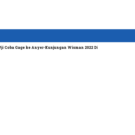
 Gage ke Anyer-Kunjungan Wisman 2022 Diprediksi Rendah
Bosen