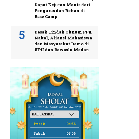
Dapat Kejutan Manis dari
Pengurus dan Rekan di
Base Camp
Desak Tindak Oknum PPK
Nakal, Aliansi Mahasiswa
dan Masyarakat Demo di
KPU dan Bawaslu Medan
Jum'at, 22 Safar 1448 H / 07 Agustus 2026
Imsak
04:56
Subuh
05:06