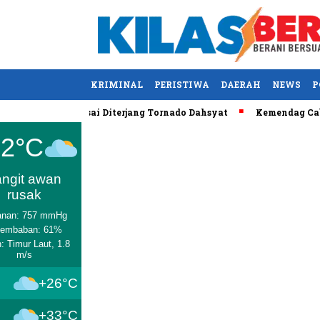
KRIMINAL
PERISTIWA
DAERAH
NEWS
P
S Tewas usai Diterjang Tornado Dahsyat
Kemendag Cabut Laran
Medan
32°C
angit awan
rusak
anan: 757 mmHg
lembaban: 61%
: Timur Laut, 1.8
m/s
+26°C
+33°C