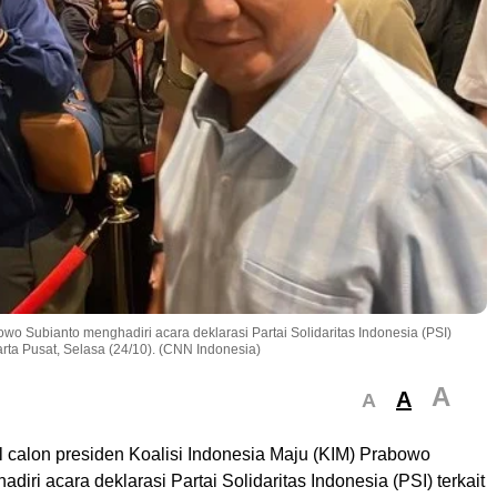
owo Subianto menghadiri acara deklarasi Partai Solidaritas Indonesia (PSI)
karta Pusat, Selasa (24/10). (CNN Indonesia)
A
A
A
 calon presiden Koalisi Indonesia Maju (KIM) Prabowo
diri acara deklarasi Partai Solidaritas Indonesia (PSI) terkait