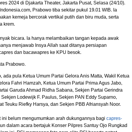
lpres 2024 di Djakarta Theater, Jakarta Pusat, Selasa (24/10).
donesia.com, Prabowo tiba sekitar pukul 19.01 WIB. Ia
kan kemeja bercorak vertikal putih dan biru muda, serta
a krem.
nyak bicara. Ia hanya melambaikan tangan kepada awak
hanya menjawab Insya Allah saat ditanya persiapan
capres dan bacawapres ke KPU besok.
kata Prabowo.
, ada pula Ketua Umum Partai Gelora Anis Matta, Wakil Ketua
lora Fahri Hamzah, Ketua Umum Partai Prima Agus Jabo,
tai Garuda Ahmad Ridha Sabana, Sekjen Partai Gerindra
Sekjen Lodewijk F. Paulus, Sekjen PAN Eddy Suparno,
t Teuku Riefky Harsya, dan Sekjen PBB Afriansyah Noor.
at ini belum mengumumkan arah dukungannya bagi
capres-
un dalam acara bertajuk Konser Pilpres Santuy Ojo Rungkad