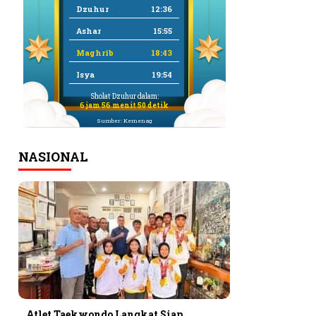
Dzuhur
12:36
Ashar
15:55
Maghrib
18:43
Isya
19:54
Sholat Dzuhur dalam:
6 jam 56 menit 49 detik
Sumber: Kemenag
NASIONAL
Atlet Taekwondo Langkat Siap