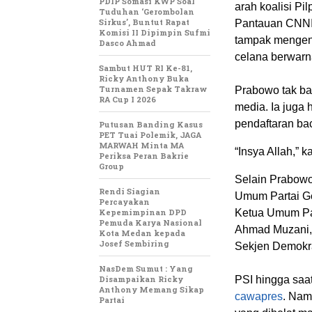
PDIP Somasi KWP Soal
arah koalisi Pi
Tuduhan ‘Gerombolan
Sirkus’, Buntut Rapat
Pantauan CNNIn
Komisi II Dipimpin Sufmi
tampak mengena
Dasco Ahmad
celana berwarn
Sambut HUT RI Ke-81,
Ricky Anthony Buka
Turnamen Sepak Takraw
Prabowo tak ba
RA Cup I 2026
media. Ia juga 
pendaftaran ba
Putusan Banding Kasus
PET Tuai Polemik, JAGA
MARWAH Minta MA
“Insya Allah,” 
Periksa Peran Bakrie
Group
Selain Prabowo
Rendi Siagian
Umum Partai Ge
Percayakan
Kepemimpinan DPD
Ketua Umum Par
Pemuda Karya Nasional
Ahmad Muzani, 
Kota Medan kepada
Josef Sembiring
Sekjen Demokra
NasDem Sumut : Yang
Disampaikan Ricky
PSI hingga sa
Anthony Memang Sikap
cawapres
. Nam
Partai