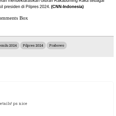
elah mendeklarasikan Gibran Rakabuming Raka sebagai
il presiden di Pilpres 2024.
(CNN-Indonesia)
omments Box
emilu 2024
Pilpres 2024
Prabowo
tails! ps nice