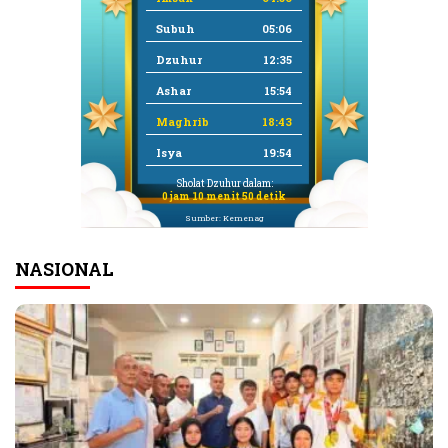
Subuh
05:06
Dzuhur
12:35
Ashar
15:54
Maghrib
18:43
Isya
19:54
Sholat Dzuhur dalam:
0 jam 10 menit 49 detik
Sumber: Kemenag
NASIONAL