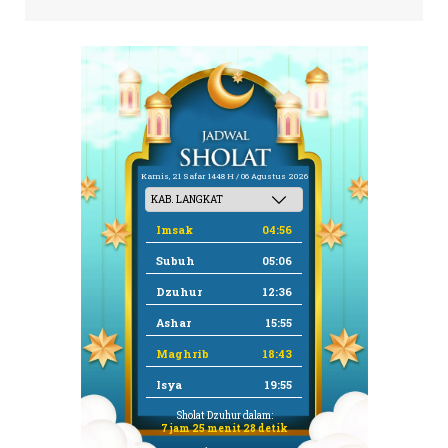
Kamis, 21 Safar 1448 H / 06 Agustus 2026
Imsak
04:56
Subuh
05:06
Dzuhur
12:36
Ashar
15:55
Maghrib
18:43
Isya
19:55
Sholat Dzuhur dalam:
7 jam 25 menit 27 detik