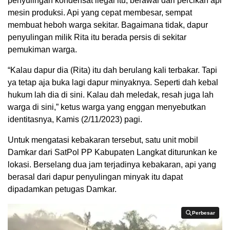
penyulingan kondensat ilegal itu, berawal dari percikan api
mesin produksi. Api yang cepat membesar, sempat
membuat heboh warga sekitar. Bagaimana tidak, dapur
penyulingan milik Rita itu berada persis di sekitar
pemukiman warga.
“Kalau dapur dia (Rita) itu dah berulang kali terbakar. Tapi
ya tetap aja buka lagi dapur minyaknya. Seperti dah kebal
hukum lah dia di sini. Kalau dah meledak, resah juga lah
warga di sini,” ketus warga yang enggan menyebutkan
identitasnya, Kamis (2/11/2023) pagi.
Untuk mengatasi kebakaran tersebut, satu unit mobil
Damkar dari SatPol PP Kabupaten Langkat diturunkan ke
lokasi. Berselang dua jam terjadinya kebakaran, api yang
berasal dari dapur penyulingan minyak itu dapat
dipadamkan petugas Damkar.
Perbesar
Perbesar