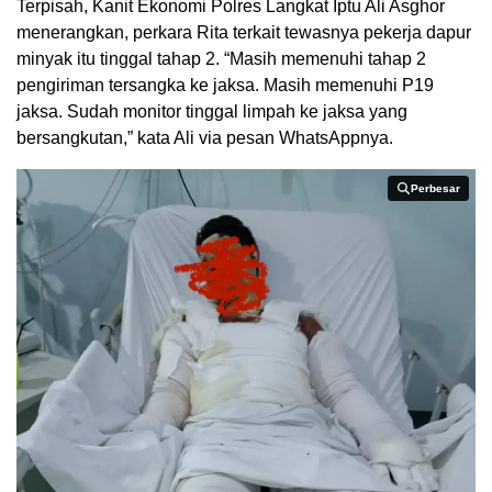
Terpisah, Kanit Ekonomi Polres Langkat Iptu Ali Asghor
menerangkan, perkara Rita terkait tewasnya pekerja dapur
minyak itu tinggal tahap 2. “Masih memenuhi tahap 2
pengiriman tersangka ke jaksa. Masih memenuhi P19
jaksa. Sudah monitor tinggal limpah ke jaksa yang
bersangkutan,” kata Ali via pesan WhatsAppnya.
Perbesar
Perbesar