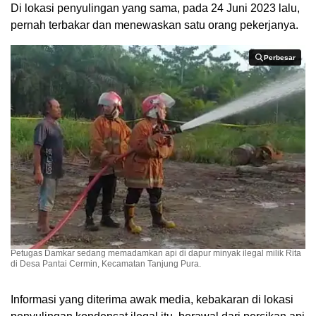
Di lokasi penyulingan yang sama, pada 24 Juni 2023 lalu,
pernah terbakar dan menewaskan satu orang pekerjanya.
Perbesar
Perbesar
Petugas Damkar sedang memadamkan api di dapur minyak ilegal milik Rita
di Desa Pantai Cermin, Kecamatan Tanjung Pura.
Informasi yang diterima awak media, kebakaran di lokasi