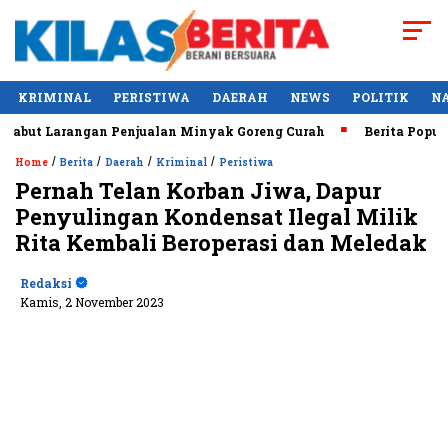
KRIMINAL
PERISTIWA
DAERAH
NEWS
POLITIK
N
angan Penjualan Minyak Goreng Curah
Berita Populer: Uji C
/
/
/
/
Home
Berita
Daerah
Kriminal
Peristiwa
Pernah Telan Korban Jiwa, Dapur
Penyulingan Kondensat Ilegal Milik
Rita Kembali Beroperasi dan Meledak
Redaksi
Kamis, 2 November 2023