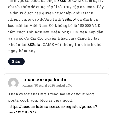
lĩnh vực cá cược, đã chọn
888slot
GAME làm đại lý
chính thức để cung cấp link truy cập an toàn. Đây
là đại lý được cấp quyền trực tiếp, chịu trách
nhiệm cung cấp đường link
888slot
ổn định và
bảo mật tại Việt Nam. Để không bỏ lỡ 150.000 VNĐ
tiền cược trải nghiệm miễn phí; 100% tiền nạp đầu
và vô số ưu đãi độc quyền khác, hãy đăng ký tài
khoản tại
888slot
GAME với thông tin chính chủ
ngay hôm nay.
Balas
binance skapa konto
Kamis, 30 April 2026 pukul 5:34
Thanks for sharing. I read many of your blog
posts, cool, your blog is very good.
https://accounts.binance.com/register/person?
ref=JW3W4Y3A