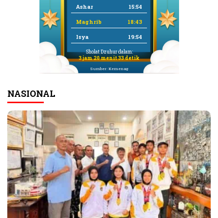
Ashar
15:54
Maghrib
18:43
Isya
19:54
Sholat Dzuhur dalam:
3 jam 20 menit 32 detik
Sumber: Kemenag
NASIONAL