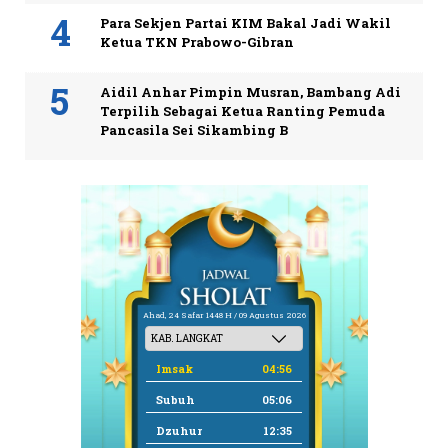
Para Sekjen Partai KIM Bakal Jadi Wakil
Ketua TKN Prabowo-Gibran
Aidil Anhar Pimpin Musran, Bambang Adi
Terpilih Sebagai Ketua Ranting Pemuda
Pancasila Sei Sikambing B
Ahad, 24 Safar 1448 H / 09 Agustus 2026
Imsak
04:56
Subuh
05:06
Dzuhur
12:35