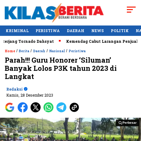
KRIMINAL
PERISTIWA
DAERAH
NEWS
POLITIK
N
jang Tornado Dahsyat
Kemendag Cabut Larangan Penjualan Mi
/
/
/
/
Home
Berita
Daerah
Nasional
Peristiwa
Parah!!! Guru Honorer ‘Siluman’
Banyak Lolos P3K tahun 2023 di
Langkat
Redaksi
Kamis, 28 Desember 2023
Perbesar
Perbesar