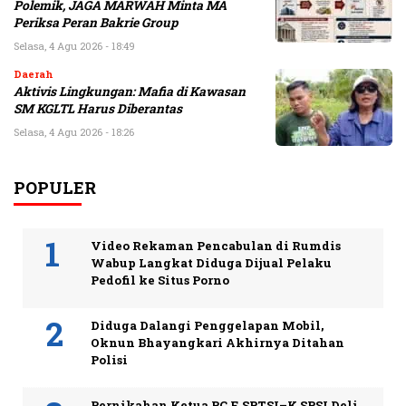
Polemik, JAGA MARWAH Minta MA
Periksa Peran Bakrie Group
Selasa, 4 Agu 2026 - 18:49
Daerah
Aktivis Lingkungan: Mafia di Kawasan
SM KGLTL Harus Diberantas
Selasa, 4 Agu 2026 - 18:26
POPULER
Video Rekaman Pencabulan di Rumdis
Wabup Langkat Diduga Dijual Pelaku
Pedofil ke Situs Porno
Diduga Dalangi Penggelapan Mobil,
Oknun Bhayangkari Akhirnya Ditahan
Polisi
Pernikahan Ketua PC F. SPTSI–K.SPSI Deli