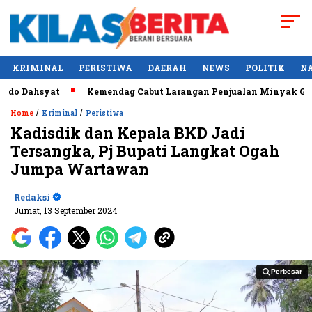
KRIMINAL
PERISTIWA
DAERAH
NEWS
POLITIK
N
o Dahsyat
Kemendag Cabut Larangan Penjualan Minyak Goreng
/
/
Home
Kriminal
Peristiwa
Kadisdik dan Kepala BKD Jadi
Tersangka, Pj Bupati Langkat Ogah
Jumpa Wartawan
Redaksi
Jumat, 13 September 2024
Perbesar
Perbesar