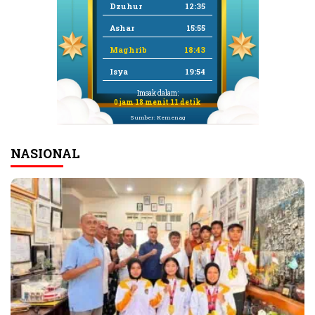
Dzuhur
12:35
Ashar
15:55
Maghrib
18:43
Isya
19:54
Imsak dalam:
0 jam 18 menit 10 detik
Sumber: Kemenag
NASIONAL