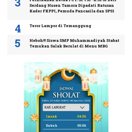
Serdang Husen Tamora Dipadati Ratusan
Kader FKPPI, Pemuda Pancasila dan SPSI
Teror Lampor di Temanggung
Heboh!!! Siswa SMP Muhammadiyah Stabat
Temukan Salak Berulat di Menu MBG
Sabtu, 23 Safar 1448 H / 08 Agustus 2026
Imsak
04:56
Subuh
05:06