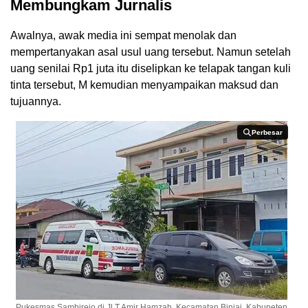
Membungkam Jurnalis
Awalnya, awak media ini sempat menolak dan
mempertanyakan asal usul uang tersebut. Namun setelah
uang senilai Rp1 juta itu diselipkan ke telapak tangan kuli
tinta tersebut, M kemudian menyampaikan maksud dan
tujuannya.
Perbesar
Perbesar
Pukesmas Sambirejo di Jl T Amir Hamzah, Kecamatan Binjai, Kabupeten