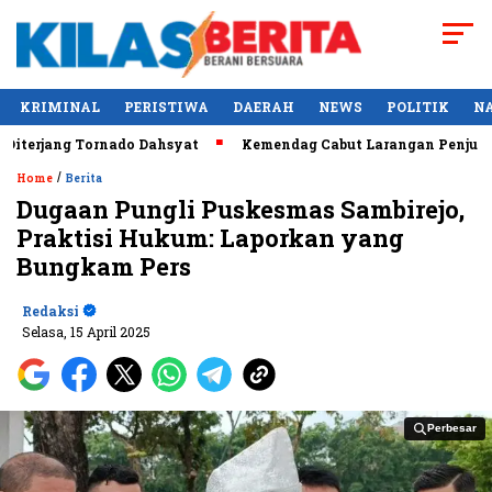
KRIMINAL
PERISTIWA
DAERAH
NEWS
POLITIK
N
erjang Tornado Dahsyat
Kemendag Cabut Larangan Penjualan M
/
Home
Berita
Dugaan Pungli Puskesmas Sambirejo,
Praktisi Hukum: Laporkan yang
Bungkam Pers
Redaksi
Selasa, 15 April 2025
Perbesar
Perbesar