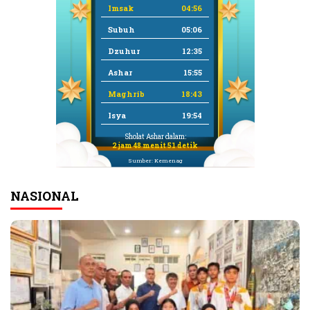
Imsak
04:56
Subuh
05:06
Dzuhur
12:35
Ashar
15:55
Maghrib
18:43
Isya
19:54
Sholat Ashar dalam:
2 jam 48 menit 50 detik
Sumber: Kemenag
NASIONAL