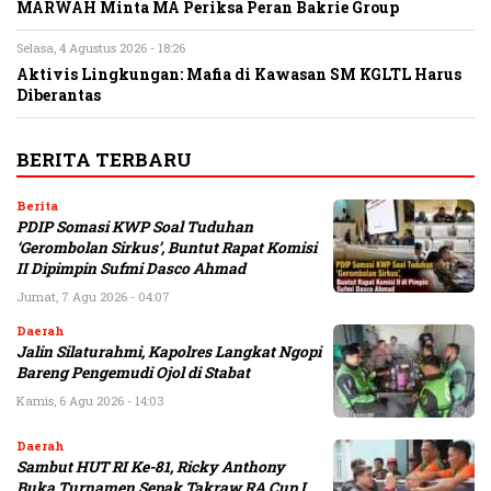
MARWAH Minta MA Periksa Peran Bakrie Group
Selasa, 4 Agustus 2026 - 18:26
Aktivis Lingkungan: Mafia di Kawasan SM KGLTL Harus
Diberantas
BERITA TERBARU
Berita
PDIP Somasi KWP Soal Tuduhan
‘Gerombolan Sirkus’, Buntut Rapat Komisi
II Dipimpin Sufmi Dasco Ahmad
Jumat, 7 Agu 2026 - 04:07
Daerah
Jalin Silaturahmi, Kapolres Langkat Ngopi
Bareng Pengemudi Ojol di Stabat
Kamis, 6 Agu 2026 - 14:03
Daerah
Sambut HUT RI Ke-81, Ricky Anthony
Buka Turnamen Sepak Takraw RA Cup I