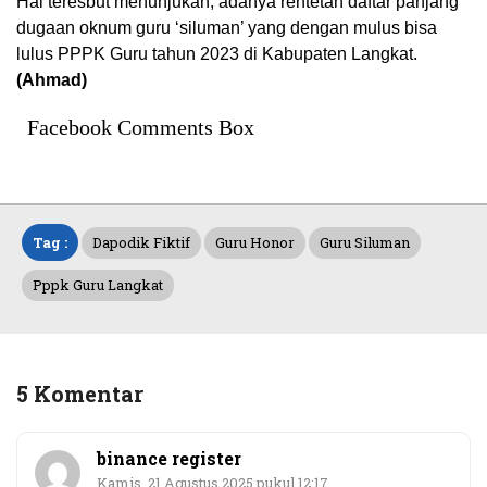
Hal teresbut menunjukan, adanya rentetan daftar panjang
dugaan oknum guru ‘siluman’ yang dengan mulus bisa
lulus PPPK Guru tahun 2023 di Kabupaten Langkat.
(Ahmad)
Facebook Comments Box
Tag :
Dapodik Fiktif
Guru Honor
Guru Siluman
Pppk Guru Langkat
5 Komentar
binance register
Kamis, 21 Agustus 2025 pukul 12:17