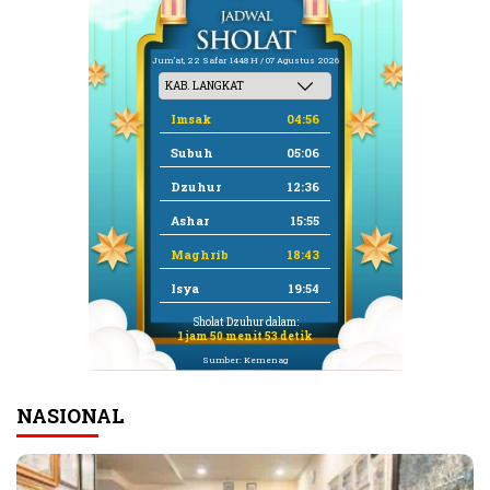
Jum'at, 22 Safar 1448 H / 07 Agustus 2026
Imsak
04:56
Subuh
05:06
Dzuhur
12:36
Ashar
15:55
Maghrib
18:43
Isya
19:54
Sholat Dzuhur dalam:
1 jam 50 menit 52 detik
Sumber: Kemenag
NASIONAL