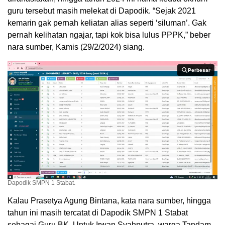
guru tersebut masih melekat di Dapodik. “Sejak 2021
kemarin gak pernah keliatan alias seperti ‘siluman’. Gak
pernah kelihatan ngajar, tapi kok bisa lulus PPPK,” beber
nara sumber, Kamis (29/2/2024) siang.
Perbesar
Perbesar
Dapodik SMPN 1 Stabat.
Kalau Prasetya Agung Bintana, kata nara sumber, hingga
tahun ini masih tercatat di Dapodik SMPN 1 Stabat
sebagai Guru BK. Untuk Irwan Syahputra, warga Tandam