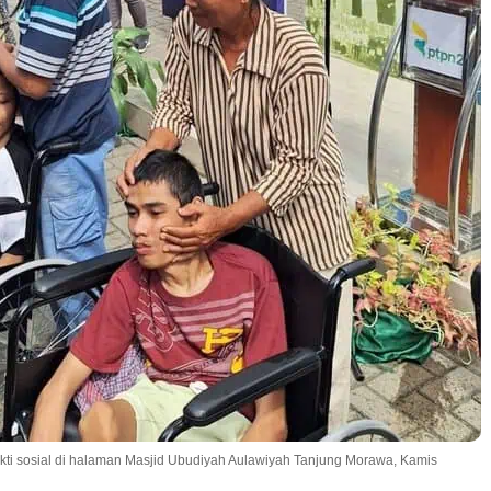
kti sosial di halaman Masjid Ubudiyah Aulawiyah Tanjung Morawa, Kamis