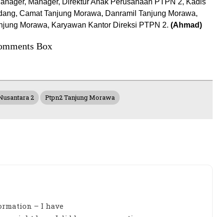
Manager, Manager, Direktur Anak Perusahaan PTPN 2, Kadis
rdang, Camat Tanjung Morawa, Danramil Tanjung Morawa,
njung Morawa, Karyawan Kantor Direksi PTPN 2.
(Ahmad)
omments Box
usantara 2
Ptpn2 Tanjung Morawa
ormation – I have