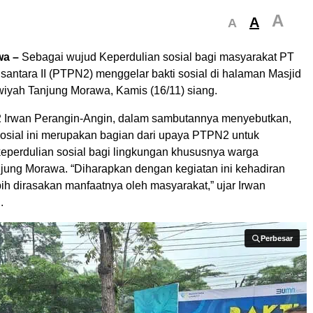
A
A
A
wa –
Sebagai wujud Keperdulian sosial bagi masyarakat PT
antara II (PTPN2) menggelar bakti sosial di halaman Masjid
iyah Tanjung Morawa, Kamis (16/11) siang.
 Irwan Perangin-Angin, dalam sambutannya menyebutkan,
 sosial ini merupakan bagian dari upaya PTPN2 untuk
eperdulian sosial bagi lingkungan khususnya warga
jung Morawa. “Diharapkan dengan kegiatan ini kehadiran
ih dirasakan manfaatnya oleh masyarakat,” ujar Irwan
.
Perbesar
Perbesar