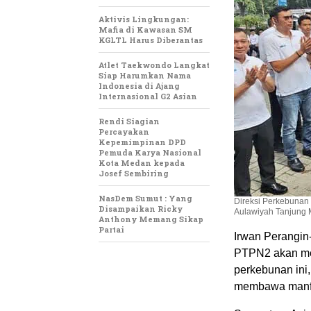
Aktivis Lingkungan:
Mafia di Kawasan SM
KGLTL Harus Diberantas
Atlet Taekwondo Langkat
Siap Harumkan Nama
Indonesia di Ajang
Internasional G2 Asian
Rendi Siagian
Percayakan
Kepemimpinan DPD
Pemuda Karya Nasional
Kota Medan kepada
Josef Sembiring
NasDem Sumut : Yang
Direksi Perkebunan 
Disampaikan Ricky
Aulawiyah Tanjung M
Anthony Memang Sikap
Partai
Irwan Perangin
PTPN2 akan me
perkebunan ini
membawa manfaa