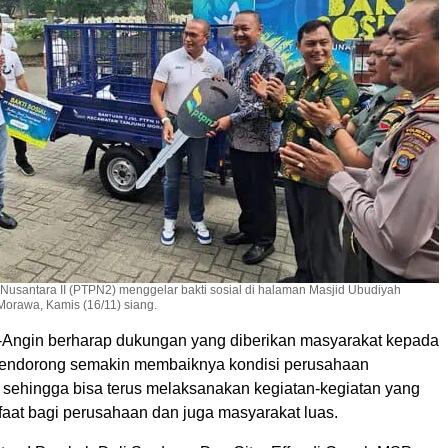
Nusantara II (PTPN2) menggelar bakti sosial di halaman Masjid Ubudiyah
orawa, Kamis (16/11) siang.
-Angin berharap dukungan yang diberikan masyarakat kepada
ndorong semakin membaiknya kondisi perusahaan
, sehingga bisa terus melaksanakan kegiatan-kegiatan yang
t bagi perusahaan dan juga masyarakat luas.