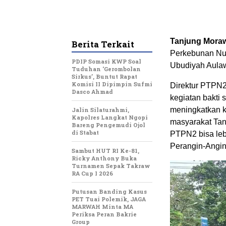
Tanjung Mora
Berita Terkait
Perkebunan Nus
PDIP Somasi KWP Soal
Ubudiyah Aulaw
Tuduhan ‘Gerombolan
Sirkus’, Buntut Rapat
Komisi II Dipimpin Sufmi
Direktur PTPN2
Dasco Ahmad
kegiatan bakti
meningkatkan k
Jalin Silaturahmi,
Kapolres Langkat Ngopi
masyarakat Tan
Bareng Pengemudi Ojol
di Stabat
PTPN2 bisa leb
Perangin-Angin
Sambut HUT RI Ke-81,
Ricky Anthony Buka
Turnamen Sepak Takraw
RA Cup I 2026
Putusan Banding Kasus
PET Tuai Polemik, JAGA
MARWAH Minta MA
Periksa Peran Bakrie
Group