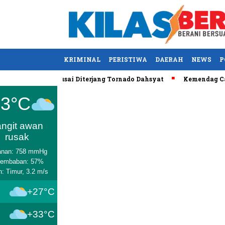
KRIMINAL
PERISTIWA
DAERAH
NEWS
P
S Tewas usai Diterjang Tornado Dahsyat
Kemendag Cabut Lara
Medan
33°C
angit awan
rusak
anan: 758 mmHg
lembaban: 57%
n: Timur, 3.2 m/s
+27°C
+33°C