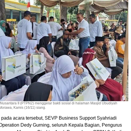
Nusantara II (PTPN2) menggelar bakti sosial di halaman Masjid Ubudiyah
orawa, Kamis (16/11) siang.
a pada acara tersebut, SEVP Business Support Syahriadi
Operation Dedy Gurning, seluruh Kepala Bagian, Pengurus