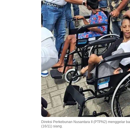
Direksi Perkebunan Nusantara II (PTPN2) menggelar ba
(16/11) siang.