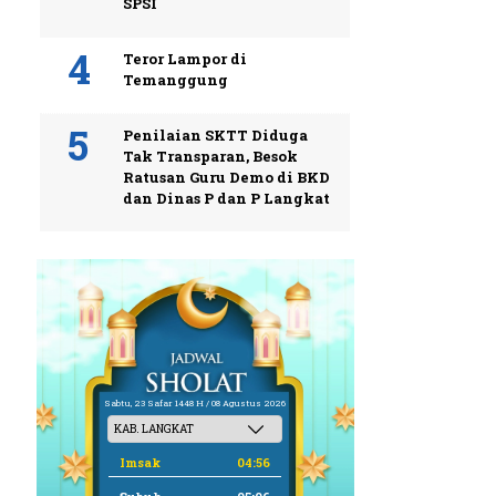
SPSI
Teror Lampor di
Temanggung
Penilaian SKTT Diduga
Tak Transparan, Besok
Ratusan Guru Demo di BKD
dan Dinas P dan P Langkat
Sabtu, 23 Safar 1448 H / 08 Agustus 2026
Imsak
04:56