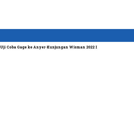
a Gage ke Anyer-Kunjungan Wisman 2022 Diprediksi Rendah
Bose