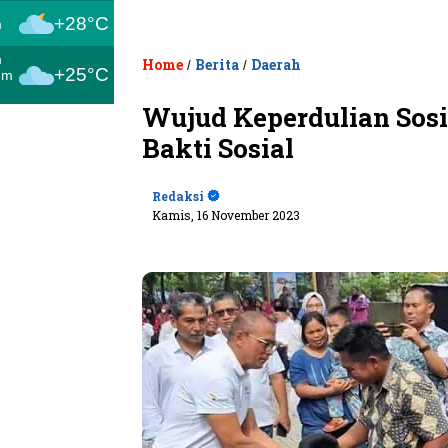
+28°C
m
m
Home
Berita
Daerah
/
/
+25°C
um
Wujud Keperdulian Sosi
Bakti Sosial
Redaksi
Kamis, 16 November 2023