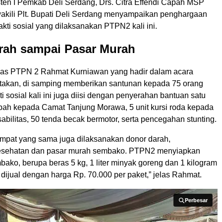
ten I Pemkab Deli Serdang, Drs. Citra Effendi Capah MSP
akili Plt. Bupati Deli Serdang menyampaikan penghargaan
akti sosial yang dilaksanakan PTPN2 kali ini.
rah sampai Pasar Murah
s PTPN 2 Rahmat Kurniawan yang hadir dalam acara
takan, di samping memberikan santunan kepada 75 orang
ti sosial kali ini juga diisi dengan penyerahan bantuan satu
pah kepada Camat Tanjung Morawa, 5 unit kursi roda kepada
bilitas, 50 tenda becak bermotor, serta pencegahan stunting.
 tempat yang sama juga dilaksanakan donor darah,
esehatan dan pasar murah sembako. PTPN2 menyiapkan
ako, berupa beras 5 kg, 1 liter minyak goreng dan 1 kilogram
 dijual dengan harga Rp. 70.000 per paket,” jelas Rahmat.
Perbesar
Perbesar