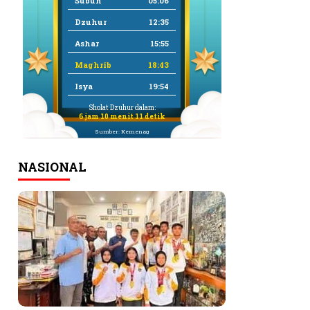
Subuh
05:06
Dzuhur
12:35
Ashar
15:55
Maghrib
18:43
Isya
19:54
Sholat Dzuhur dalam:
6 jam 10 menit 9 detik
Sumber: Kemenag
NASIONAL