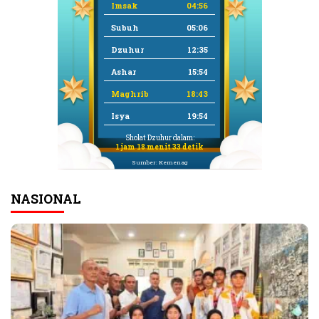
Imsak
04:56
Subuh
05:06
Dzuhur
12:35
Ashar
15:54
Maghrib
18:43
Isya
19:54
Sholat Dzuhur dalam:
1 jam 18 menit 32 detik
Sumber: Kemenag
NASIONAL