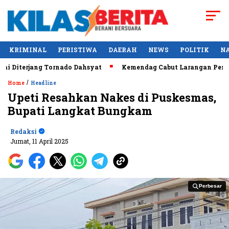
KRIMINAL
PERISTIWA
DAERAH
NEWS
POLITIK
N
Diterjang Tornado Dahsyat
Kemendag Cabut Larangan Penjuala
/
Home
Headline
Upeti Resahkan Nakes di Puskesmas,
Bupati Langkat Bungkam
Redaksi
Jumat, 11 April 2025
Perbesar
Perbesar