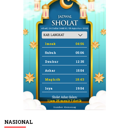
Ahad, 24 Safar 1448 H / 09 Agustus 2026
Imsak
04:56
Subuh
05:06
Dzuhur
12:35
Ashar
15:54
Maghrib
18:43
Isya
19:54
Sholat Ashar dalam:
1 jam 25 menit 7 detik
Sumber: Kemenag
NASIONAL