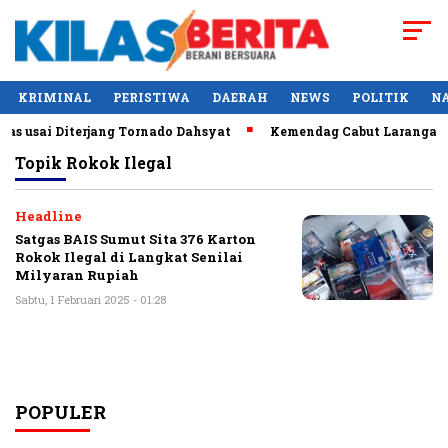
KRIMINAL
PERISTIWA
DAERAH
NEWS
POLITIK
N
s usai Diterjang Tornado Dahsyat
Kemendag Cabut Larangan P
Topik
Rokok Ilegal
Headline
Satgas BAIS Sumut Sita 376 Karton
Rokok Ilegal di Langkat Senilai
Milyaran Rupiah
Sabtu, 1 Februari 2025 - 01:28
POPULER