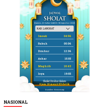
Kamis, 21 Safar 1448 H / 06 Agustus 2026
Imsak
04:56
Subuh
05:06
Dzuhur
12:36
Ashar
15:55
Maghrib
18:43
Isya
19:55
Sholat Dzuhur dalam:
0 jam 18 menit 53 detik
Sumber: Kemenag
NASIONAL