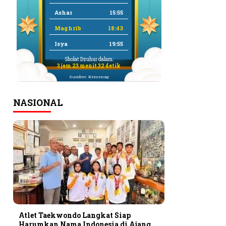
Ashar
15:55
Maghrib
18:43
Isya
19:55
Sholat Dzuhur dalam:
3 jam 23 menit 32 detik
Sumber: Kemenag
NASIONAL
Atlet Taekwondo Langkat Siap
Harumkan Nama Indonesia di Ajang