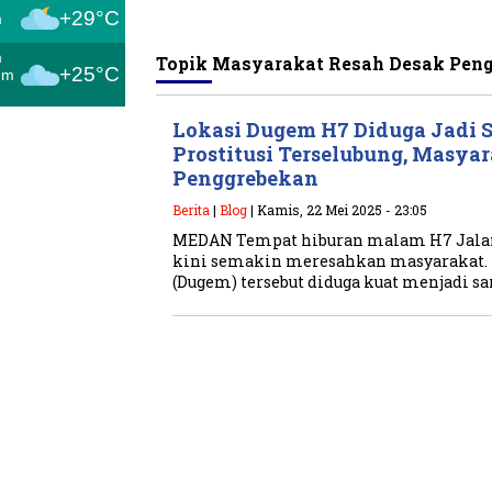
+29°C
m
m
Topik
Masyarakat Resah Desak Pen
+25°C
um
Lokasi Dugem H7 Diduga Jadi 
Prostitusi Terselubung, Masya
Penggrebekan
Berita
|
Blog
| Kamis, 22 Mei 2025 - 23:05
MEDAN Tempat hiburan malam H7 Jalan 
kini semakin meresahkan masyarakat. 
(Dugem) tersebut diduga kuat menjadi s