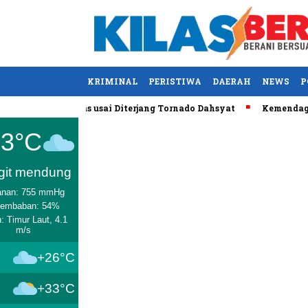
KRIMINAL
PERISTIWA
DAERAH
NEWS
P
tucky, AS Tewas usai Diterjang Tornado Dahsyat
Kemendag Cab
Medan
33°C
git mendung
anan: 755 mmHg
lembaban: 54%
: Timur Laut, 4.1
m/s
+26°C
+33°C