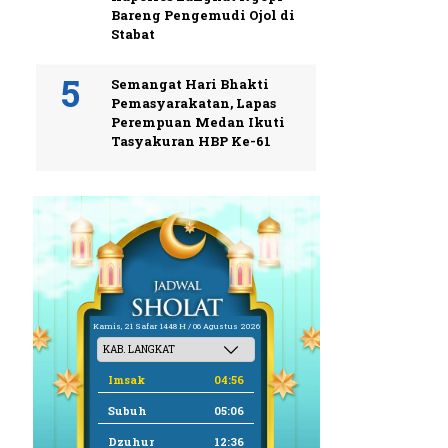
Bareng Pengemudi Ojol di
Stabat
Semangat Hari Bhakti
Pemasyarakatan, Lapas
Perempuan Medan Ikuti
Tasyakuran HBP Ke-61
Kamis, 21 Safar 1448 H / 06 Agustus 2026
Imsak
04:56
Subuh
05:06
Dzuhur
12:36