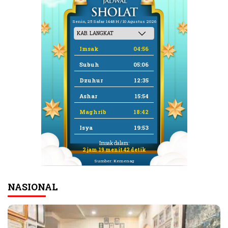
Senin, 25 Safar 1448 H / 10 Agustus 2026
Imsak
04:56
Subuh
05:06
Dzuhur
12:35
Ashar
15:54
Maghrib
18:42
Isya
19:53
Imsak dalam:
2 jam 19 menit 42 detik
Sumber: Kemenag
NASIONAL