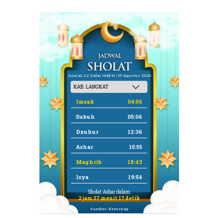
Jum'at, 22 Safar 1448 H / 07 Agustus 2026
Imsak
04:56
Subuh
05:06
Dzuhur
12:36
Ashar
15:55
Maghrib
18:43
Isya
19:54
Sholat Ashar dalam:
2 jam 37 menit 17 detik
Sumber: Kemenag