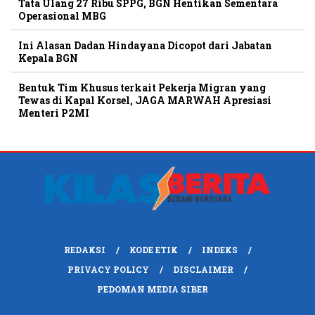
Tata Ulang 27 Ribu SPPG, BGN Hentikan Sementara
Operasional MBG
Ini Alasan Dadan Hindayana Dicopot dari Jabatan
Kepala BGN
Bentuk Tim Khusus terkait Pekerja Migran yang
Tewas di Kapal Korsel, JAGA MARWAH Apresiasi
Menteri P2MI
REDAKSI
KODE ETIK
INDEKS
PRIVACY POLICY
DISCLAIMER
PEDOMAN MEDIA SIBER