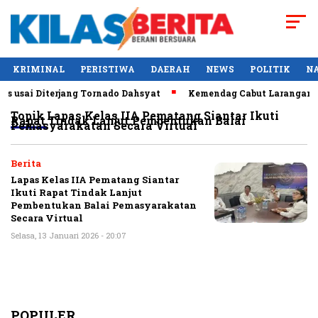
KRIMINAL
PERISTIWA
DAERAH
NEWS
POLITIK
N
 usai Diterjang Tornado Dahsyat
Kemendag Cabut Larangan Pe
Topik
Lapas Kelas IIA Pematang Siantar Ikuti
Rapat Tindak Lanjut Pembentukan Balai
Pemasyarakatan Secara Virtual
Berita
Lapas Kelas IIA Pematang Siantar
Ikuti Rapat Tindak Lanjut
Pembentukan Balai Pemasyarakatan
Secara Virtual
Selasa, 13 Januari 2026 - 20:07
POPULER