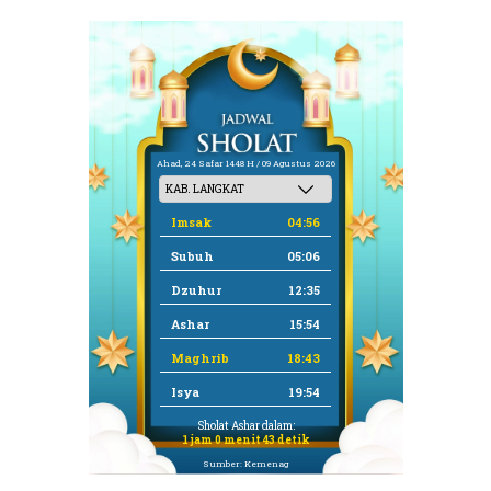
Ahad, 24 Safar 1448 H / 09 Agustus 2026
Imsak
04:56
Subuh
05:06
Dzuhur
12:35
Ashar
15:54
Maghrib
18:43
Isya
19:54
Sholat Ashar dalam:
1 jam 0 menit 43 detik
Sumber: Kemenag