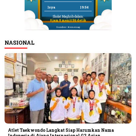
Isya
19:54
Sholat Maghrib dalam:
0 jam 8 menit 56 detik
Sumber: Kemenag
NASIONAL
Atlet Taekwondo Langkat Siap Harumkan Nama
Indonesia di Ajang Internasional G2 Asian