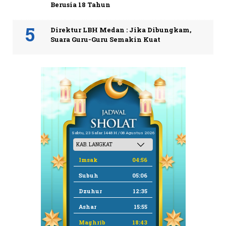
Berusia 18 Tahun
Direktur LBH Medan : Jika Dibungkam,
Suara Guru-Guru Semakin Kuat
Sabtu, 23 Safar 1448 H / 08 Agustus 2026
Imsak
04:56
Subuh
05:06
Dzuhur
12:35
Ashar
15:55
Maghrib
18:43