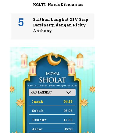
KGLTL Harus Diberantas
Sulthan Langkat XIV Siap
Bersinergi dengan Ricky
Anthony
Kamis, 21 Safar 1448 H / 06 Agustus 2026
Imsak
04:56
Subuh
05:06
Dzuhur
12:36
Ashar
15:55