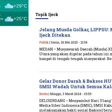
+29°C
m
Topik
Ijeck
m
+25°C
um
Jelang Musda Golkar, LIPPSU: 
Ijeck Ditekan
Politik
| Senin, 26 Mei 2025 - 21:56
MEDAN – Musyawarah Daerah (Musda) XII
Utara yang akan digelar pada tahun ini 
hangat di tengah-tengah masyarakat. Be
Gelar Donor Darah & Baksos HUT
SMSI Wadah Untuk Semua Ka
Berita
| Minggu, 3 Maret 2024 - 03:59
DELISERDANG – Menyambut Hari Ulang T
Media Siber Indonesia (SMSI), SMSI Kab
melaksanakan bakti sosial (baksos) ber