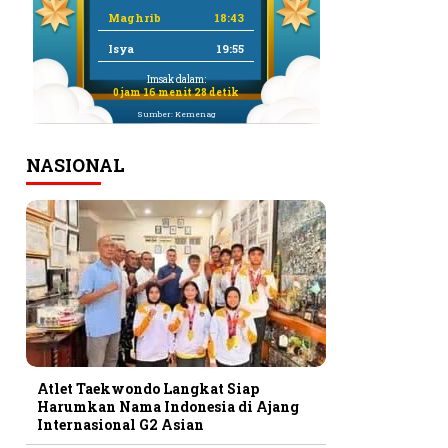
Maghrib
18:43
Isya
19:55
Imsak dalam:
0 jam 16 menit 28 detik
Sumber: Kemenag
NASIONAL
Atlet Taekwondo Langkat Siap
Harumkan Nama Indonesia di Ajang
Internasional G2 Asian