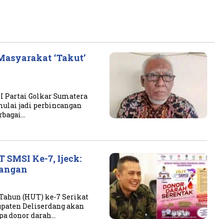
Masyarakat ‘Takut’
 Partai Golkar Sumatera
mulai jadi perbincangan
rbagai…
 SMSI Ke-7, Ijeck:
langan
ahun (HUT) ke-7 Serikat
upaten Deliserdang akan
upa donor darah…