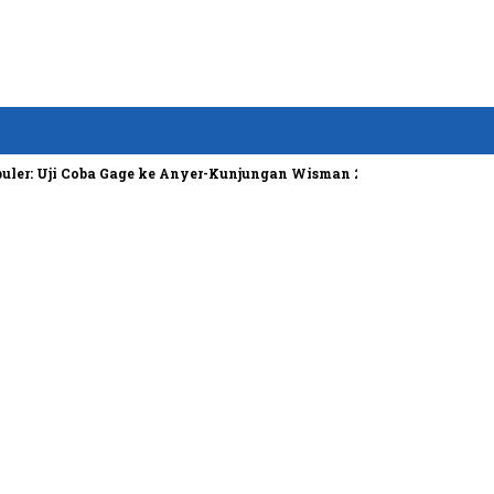
r: Uji Coba Gage ke Anyer-Kunjungan Wisman 2022 Diprediksi Rendah