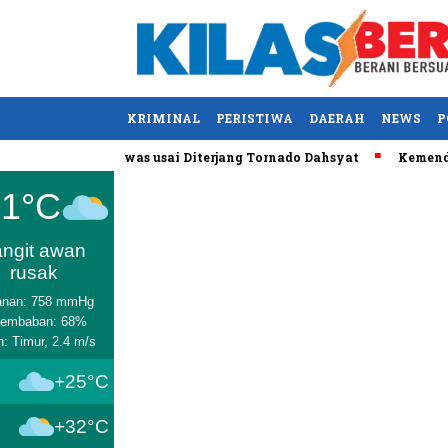
KRIMINAL
PERISTIWA
DAERAH
NEWS
P
Kentucky, AS Tewas usai Diterjang Tornado Dahsyat
Kemendag C
Medan
31°C
angit awan
rusak
anan: 758 mmHg
lembaban: 68%
n: Timur, 2.4 m/s
+25°C
+32°C