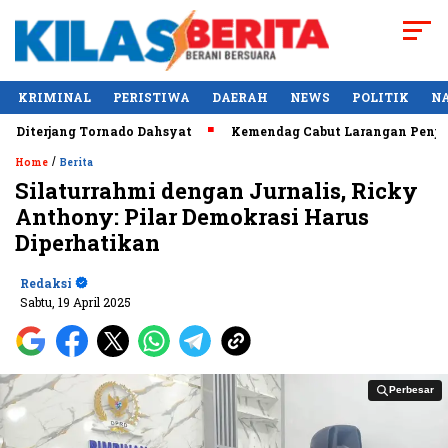
KRIMINAL
PERISTIWA
DAERAH
NEWS
POLITIK
N
terjang Tornado Dahsyat
Kemendag Cabut Larangan Penjualan
/
Home
Berita
Silaturrahmi dengan Jurnalis, Ricky
Anthony: Pilar Demokrasi Harus
Diperhatikan
Redaksi
Sabtu, 19 April 2025
Perbesar
Perbesar