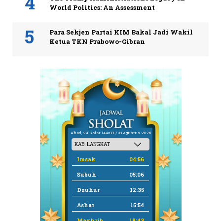
World Politics: An Assessment
Para Sekjen Partai KIM Bakal Jadi Wakil
Ketua TKN Prabowo-Gibran
Ahad, 24 Safar 1448 H / 09 Agustus 2026
Imsak
04:56
Subuh
05:06
Dzuhur
12:35
Ashar
15:54
Maghrib
18:43