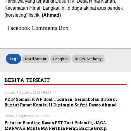
Peristiwa yang terjadi di Dusun IV, Desa Hinai Kanan,
Kecamatan Hinai, Langkat ini, diduga akibat arus pendek
(korsleting) listrik.
(Ahmad)
Facebook Comments Box
Tag :
Dprd Sumut
Langkat
Ricky Anthony
BERITA TERKAIT
Jumat, 7 Agustus 2026 - 04:07
PDIP Somasi KWP Soal Tuduhan ‘Gerombolan Sirkus’,
Buntut Rapat Komisi II Dipimpin Sufmi Dasco Ahmad
Selasa, 4 Agustus 2026 - 18:49
Putusan Banding Kasus PET Tuai Polemik, JAGA
MARWAH Minta MA Periksa Peran Bakrie Group