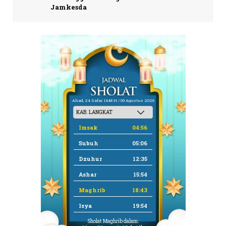
Jamkesda
Ahad, 24 Safar 1448 H / 09 Agustus 2026
Imsak
04:56
Subuh
05:06
Dzuhur
12:35
Ashar
15:54
Maghrib
18:43
Isya
19:54
Sholat Maghrib dalam: